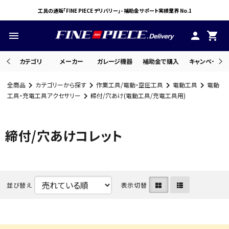
工具の通販「FINE PIECE デリバリー」- 補助金サポート実績業界 No.1
menu
person
shopping_cart
カテゴリ
メーカー
ガレージ機器
補助金で購入
キャンペーン・
全商品
カテゴリーから探す
作業工具/電動・空圧工具
電動工具
電動
search
工具・充電工具アクセサリー
締付/穴あけ(電動工具/充電工具用)
締付/穴あけコレット
ACCOUNT MENU
ようこそ ゲスト 様
meeting_room
person
ログイン
会員登録
並び替え
表示切替