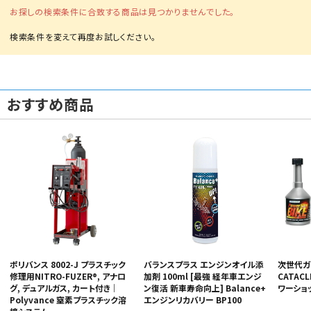
お探しの検索条件に合致する商品は見つかりませんでした。
おすすめ商品
カテゴリから選ぶ
メーカーから選ぶ
ガレージ機器
補助金で購入
ポリバンス 8002-J プラスチック
バランスプラス エンジンオイル添
次世代ガ
修理用NITRO-FUZER®, アナロ
加剤 100ml [最強 経年車エンジ
CATAC
グ, デュアルガス, カート付き｜
ン復活 新車寿命向上] Balance+
ワーショ
Polyvance 窒素プラスチック溶
エンジンリカバリー BP100