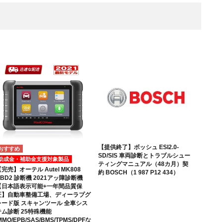
【提供終了】ボッシュ ESI2.0-
SD/SIS 車両診断とトラブルシュー
助成金・補助金支援対象製品
ティングマニュアル（48カ月）契
完売】オーテル Autel MK808
約 BOSCH（1 987 P12 434）
BD2 診断機 2021アッ障診断機
【日本語表示可能+一年間品質保
証】自動車整備工場、ディーラプグ
レード版 スキャンツール 全車シス
テム診断 25特殊機能
MMO/EPB/SAS/BMS/TPMS/DPFな