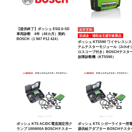
【提供終了】ボッシュ ESI2.0-SD
車両診断 4年（48カ月）契約
助成金・補助金支援対象製品
BOSCH（1 987 P12 424）
ボッシュ KTS590 ワイヤレスシス
テムテスターモジュール（2chオ
ロスコープ付き）BOSCHテスタ
故障診断機（KTS590）
ボッシュ KTS AC/DC電流測定用ク
ボッシュ KTS シガーライター用
ランプ 100/600A BOSCHテスター
源供給アダプター BOSCHテスタ