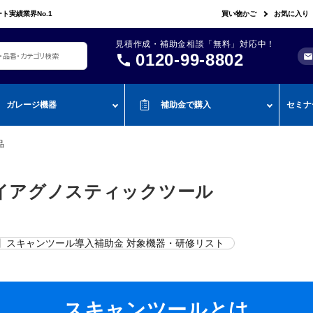
ト実績業界No.1
買い物かご
お気に入り
見積作成・補助金相談「無料」対応中！
0120-99-8802
mail
call
ガレージ機器
補助金で購入
セミナ
品
レージ機器・整備設備
機器を補助金で購入
おすすめの補
roADAS
空調・電設資材/電気材料
BOSCH
John Bean
作業工
カ
測定・測量用品
全靴
AMATO
COMPACT MIG
TENZI
カ
イアグノスティックツール
タイヤ・ホイール用ツール
車検検査ライン
・ものづ
スキャンツール・OBD故障診断機
ap-on
ALTIA
KTC
リフト・ジャッキ
アライメントテスター・
・事業再
アライメント
リフト
njyo
Tool Planet
BANZAI
タイヤチェンジャー
・小規模
ADAS・エーミングサポートツール
新】スキャンツール導入補助金 対象機器・研修リスト
エーミング・電子制御装
助金
AHLE
タムラテコ
OMCN
エアーコンプレッサー
置整備機器
圧力・流量測定
・IT導入
ECO
BACRON
G-Scan
エアーゲージ
塗装ブース・プレパレー
環境測定（自然環境/安全環境）
・省力化
ションシステム
NJO
HORIBA
ZKE
インパクトレンチ
スキャンツールとは
検電テスター・コードリーダー