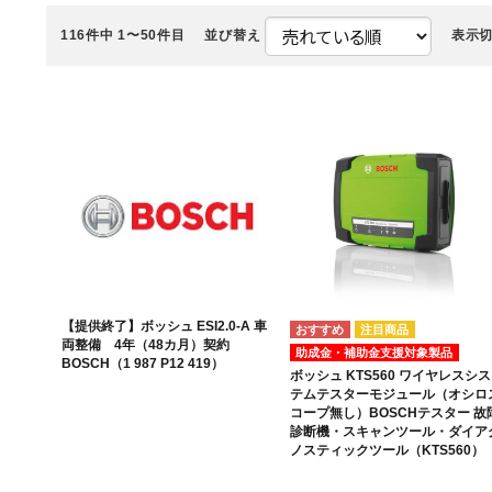
116
件中 1〜50件目
並び替え
表示
【提供終了】ボッシュ ESI2.0-A 車
注目商品
両整備 4年（48カ月）契約
助成金・補助金支援対象製品
BOSCH（1 987 P12 419）
ボッシュ KTS560 ワイヤレスシス
テムテスターモジュール（オシロ
コープ無し）BOSCHテスター 故
診断機・スキャンツール・ダイア
ノスティックツール（KTS560）