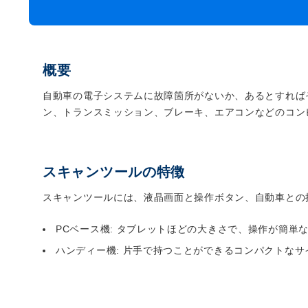
MUCH-1
Ba
アネスト岩田
FE
ValueTrading
A
概要
自動車の電子システムに故障箇所がないか、あるとすれば
ハンセン・ジャパン
NI
ン、トランスミッション、ブレーキ、エアコンなどのコン
Polyvance
M
カテゴリから選ぶ
HASCO
IC
メーカーから選ぶ
CAR-O-LINER
B
スキャンツールの特徴
スキャンツールには、液晶画面と操作ボタン、自動車との
ガレージ機器
PCベース機: タブレットほどの大きさで、操作が簡単
補助金で購入
ハンディー機: 片手で持つことができるコンパクトな