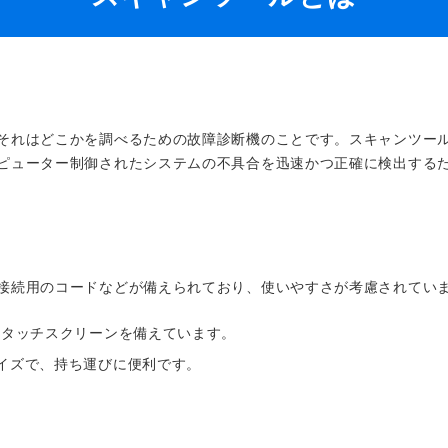
・事業承
フレーム修正機・三次元
lance+
BENDPAK
Quick Jack
ホイールバランサー
計測機
ヘッドライトテスター
・EV充電
NICE
タイヤ修理ツールキット
Coral
Chemours-Mits
スキャンツール
オパシメーター
Fluoroproducts
「今なら
ンニング
整備システム
インテリジェント・クリアランス・
NZEN
KOWA
ビジョン
ソナー（ICS）取付角度測定
溶接機
それはどこかを調べるための故障診断機のことです。スキャンツー
SHINO
nichicon
カーアゲくん
各種リフト
ピューター制御されたシステムの不具合を迅速かつ正確に検出する
S ACADEMY
CAR BENCH
ZERO DOT
レッカー
HINEN
NITTO KOGYO
Kansai Denki
ヘッドライトテスター
-PRO
SmartSafe
Caffe d Italia
エアコンガス回収機
接続用のコードなどが備えられており、使いやすさが考慮されてい
タイヤチェンジャー
なタッチスクリーンを備えています。
サイズで、持ち運びに便利です。