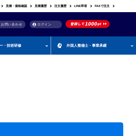
見積・価格確認
見積履歴
注文履歴
LINE即答
FAXで注文
お問い合わせ
ログイン
account_circle
ー・技術研修
外国人整備士・事業承継
助金
洗浄機関連
スキャンツール購入で使
車体整備・塗装用機器
補助金お役立ち資料
具/電動・空圧工具
テゴリー
CEBORA
カテゴリー
外
カテゴリー
M
FDM
カテゴリー
える補助金
国
&
人
A
テゴリー
ビンツェル
カテゴリー
カテゴリー
CATACLEAN
カテゴリー
人
・
くり補助金
部品洗浄台（パーツウォッシャー）
塗装・乾燥ブース
補助金お役立ち情報
材
事
最新 スキャンツール導入
業
RODIM
スーパーフィットNANO
補助金情報
承
構築補助金
プレパレーションシステム
継
指定・認証工具
IYASAKA
Bishamon
最新 スキャンツール補助
事業者持続化補
フレーム修正機・ジグ修正機
金 対象機器
A GLAZE
光マックス
静電気対策用品
推奨セット
スキャンツール 製品一覧
補助金
B-TEC
DRIVISION Japan
三次元計測機・3D測定システム・ボ
投資補助事業
ディアライメント測定機
Spanesi
ACJ
補助金導入事例集