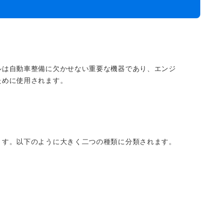
継・引継補助金
Ag+
Standox
インフラ補助金
秋田県の整備工場
ui
Butler
EIWA
初期費用・ラ
A
コスト0円！」
カレラ
PEA パーフェクトエコ
エアー
ルは自動車整備に欠かせない重要な機器であり、エンジ
MEGALiFe
Global Jig
ために使用されます。
ZERO SPRASH
TOYO SEIKI
Kansai Paint
CHIEF EZ LINER
DR
ます。以下のように大きく二つの種類に分類されます。