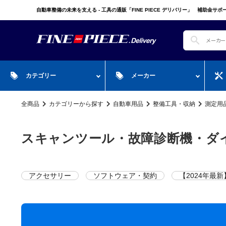
自動車整備の未来を支える - 工具の通販「FINE PIECE デリバリー」 補助金サポー
search
カテゴリー
メーカー
全商品
カテゴリーから探す
自動車用品
整備工具・収納
測定用
search
ガ
全商品
WIN CAR
自動車用品
P
スプレー・オイル・グリス/塗料/接着・
FINE PIECE
安全保護具・作業服・安
Y
スキャンツール・故障診断機・ダ
補修/溶接
ACCOUNT MENU
BIG WAVE
Sn
ようこそ ゲスト 様
Bellof
Ho
アクセサリー
ソフトウェア・契約
【2024年最
meeting_room
person
ログイン
会員登録
STW
M
Autel
T
WIKA
E