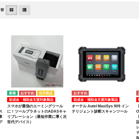
切替
注目商品
助成金・補助金支援対象製品
助成金・補助金支援対象製品
スマホが最強のエーミングツール
オーテル Autel MaxiSys 909 イン
【
ス
に！ツールプラネットのADASキャ
テリジェント診断スキャンツール
O
障
リブレーション（最短作業に導く次
グ
世代デバイス）
I