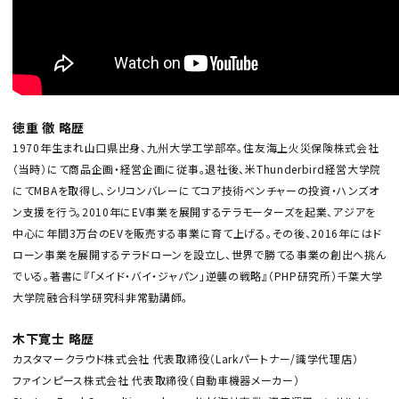
徳重 徹 略歴
1970年生まれ山口県出身、九州大学工学部卒。住友海上火災保険株式会社
（当時）にて商品企画・経営企画に従事。退社後、米Thunderbird経営大学院
にてMBAを取得し、シリコンバレーにてコア技術ベンチャーの投資・ハンズオ
ン支援を行う。2010年にEV事業を展開するテラモーターズを起業、アジアを
中心に年間3万台のEVを販売する事業に育て上げる。その後、2016年にはド
ローン事業を展開するテラドローンを設立し、世界で勝てる事業の創出へ挑ん
でいる。著書に『「メイド・バイ・ジャパン」逆襲の戦略』（PHP研究所）千葉大学
大学院融合科学研究科非常勤講師。
木下寛士 略歴
カスタマークラウド株式会社 代表取締役（Larkパートナー/識学代理店）
ファインピース株式会社 代表取締役（自動車機器メーカー）