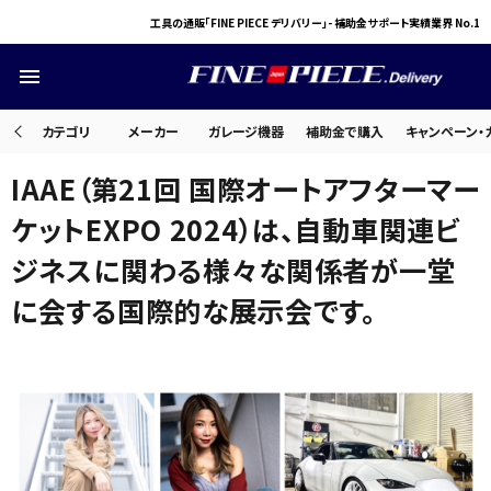
工具の通販「FINE PIECE デリバリー」- 補助金サポート実績業界 No.1
menu
カテゴリ
メーカー
ガレージ機器
補助金で購入
キャンペーン・
IAAE（第21回 国際オートアフターマー
search
ケットEXPO 2024）は、自動車関連ビ
ジネスに関わる様々な関係者が一堂
ACCOUNT MENU
に会する国際的な展示会です。
ようこそ ゲスト 様
meeting_room
person
ログイン
会員登録