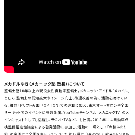
メカドルゆき（メカニック塾 塾長）について
整備士歴10年以上の現役女性自動車整備士。メカニック・アイドル「メカドル」
として、整備士の認知拡大やイメージ向上、待遇改善の為に活動を続けてい
る。雑誌「ドリフト天国」「OPTION」での連載に加え、東京オートサロンや全国
サーキットでのイベントに多数出演。YouTubeチャンネル「メカニックTV」のメ
インキャストとしても活躍し、ラジオ・TVなどにも出演。2018年には自動車点
検整備推進協議会による啓発活動に参加し、活動の一環として「点検ふたり
旅」の企画にて全国をキャラバン。2021年12月に自身のYouTubeチャンネル