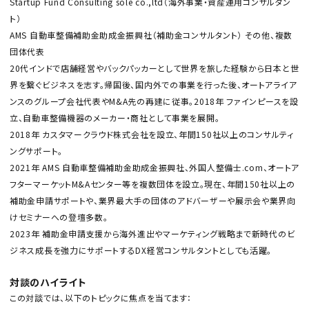
Startup Fund Consulting sole co.,ltd（海外事業・資産運用コンサルタン
ト）
AMS 自動車整備補助金助成金振興社（補助金コンサルタント） その他、複数
団体代表
20代インドで店舗経営やバックパッカーとして世界を旅した経験から日本と世
界を繋ぐビジネスを志す。帰国後、国内外での事業を行った後、オートアライア
ンスのグループ会社代表やM&A先の再建に従事。2018年 ファインピースを設
立、自動車整備機器のメーカー・商社として事業を展開。
2018年 カスタマークラウド株式会社を設立、年間150社以上のコンサルティ
ングサポート。
2021年 AMS 自動車整備補助金助成金振興社、外国人整備士.com、オートア
フターマーケットM&Aセンター等を複数団体を設立。現在、年間150社以上の
補助金申請サポートや、業界最大手の団体のアドバーザーや展示会や業界向
けセミナーへの登壇多数。
2023年 補助金申請支援から海外進出やマーケティング戦略まで新時代のビ
ジネス成長を強力にサポートするDX経営コンサルタントとしても活躍。
対談のハイライト
この対談では、以下のトピックに焦点を当てます：