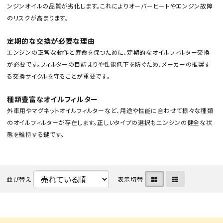
ンジンオイルの品質が劣化します。これによりオーバーヒートやエンジン故障
のリスクが高まります。
定期的な交換が必要な理由
エンジンの正常な動作と寿命を保つために、定期的なオイルフィルター交換
が必要です。フィルターの目詰まりや性能低下を防ぐため、メーカーの推奨す
る交換サイクルを守ることが重要です。
カテゴリから選ぶ
種類豊富なオイルフィルター
メーカーから選ぶ
外車用やマグネットオイルフィルターなど、用途や性能に合わせて様々な種類
のオイルフィルターが存在します。正しいタイプの選択もエンジンの健全な状
態を維持する鍵です。
ガレージ機器
補助金で購入
並び替え
表示切替