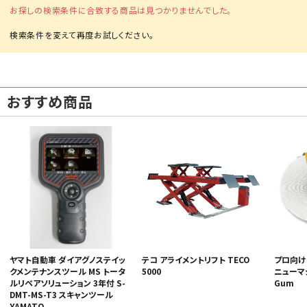
お探しの検索条件に合致する商品は見つかりませんでした。
おすすめ商品
ヤマト自動車 ダイアグノステイッ
テコ アライメントリフト TECO
プロ向け
クメンテナンスツール MS トータ
5000
ニューマジ
ルリペアソリューション 3年付 S-
Gum
DMT-MS-T3 スキャンツール
YAMATO