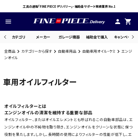
工具の通販「FINE PIECE デリバリー」- 補助金サポート実績業界 No.1
menu
person
shopping_cart
カテゴリ
メーカー
ガレージ機器
補助金で購入
キャンペーン・
全商品
カテゴリーから探す
自動車用品
自動車用オイル・ケミ
エンジ
search
ンオイル
車用オイルフィルター
ACCOUNT MENU
ようこそ ゲスト 様
meeting_room
person
ログイン
会員登録
オイルフィルターとは
エンジンオイルの清潔を維持する重要な部品
オイルフィルター、またはオイルエレメントとも呼ばれるこの自動車部品は、エ
ンジンオイル中の不純物を取り除き、エンジンオイルをクリーンな状態に保つ
役割を果たします。しかし、長時間の使用によりフィルターの性能が低下し、エ