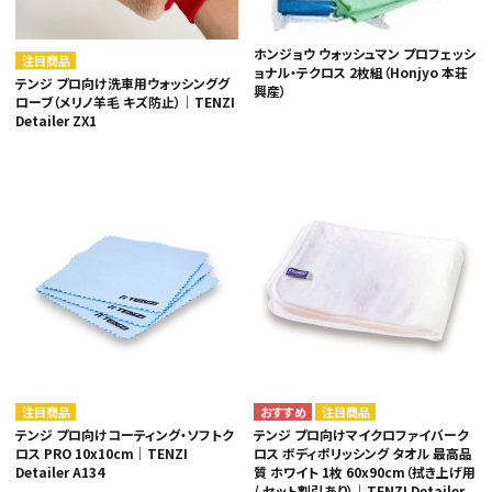
ホンジョウ ウォッシュマン プロフェッシ
注目商品
ョナル・テクロス 2枚組（Honjyo 本荘
テンジ プロ向け洗車用ウォッシンググ
興産）
ローブ（メリノ羊毛 キズ防止）｜TENZI
Detailer ZX1
注目商品
注目商品
テンジ プロ向けコーティング・ソフトク
テンジ プロ向けマイクロファイバーク
ロス PRO 10x10cm｜TENZI
ロス ボディポリッシング タオル 最高品
Detailer A134
質 ホワイト 1枚 60x90cm（拭き上げ用
/ セット割引あり）｜TENZI Detailer