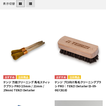
表示切替
カテゴリから選ぶ
メーカーから選ぶ
ガレージ機器
補助金で購入
注目商品
注目商品
テンジ 万能クリーニング 馬毛スティッ
テンジ プロ向け馬毛クリーニングブラ
クブラシ PRO（15mm / 21mm /
シ PRO｜TENZI Detailer（D-09-
29mm）TENZI Detailer
00/CB18）