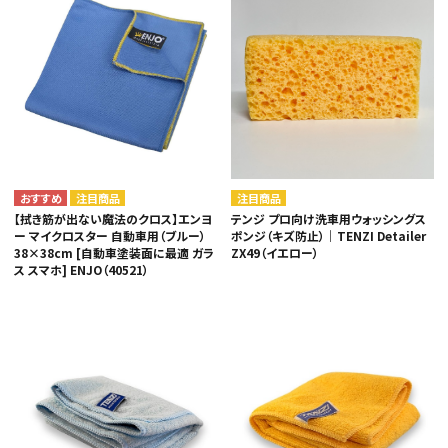
注目商品
注目商品
【拭き筋が出ない魔法のクロス】エンヨ
テンジ プロ向け洗車用ウォッシングス
ー マイクロスター 自動車用（ブルー）
ポンジ（キズ防止）｜TENZI Detailer
38×38cm [自動車塗装面に最適 ガラ
ZX49（イエロー）
ス スマホ] ENJO（40521）