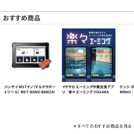
おすすめ商品
バンザイ MSTナノ（マルチサポー
イヤサカ エーミング作業支援アプ
テンジ 
トツール） MST-NANO BANZAI
リ／楽々エーミング IYASAKA
600ml｜T
すべてのおすすめ商品を見る