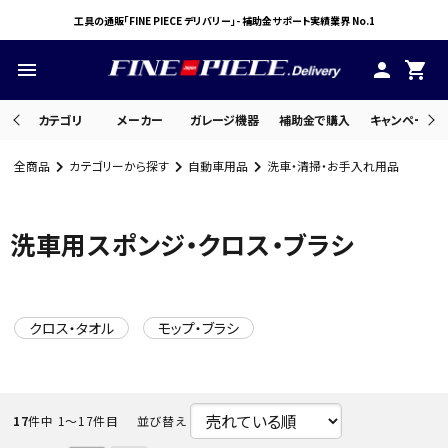
工具の通販「FINE PIECE デリバリー」- 補助金サポート実績業界 No.1
menu
person
shopping_cart
カテゴリ
メーカー
ガレージ機器
補助金で購入
キャンペーン・
全商品
カテゴリーから探す
自動車用品
洗車・清掃・お手入れ用品
search
洗車用スポンジ・クロス・ブラシ
ACCOUNT MENU
ようこそ ゲスト 様
クロス・タオル
モップ・ブラシ
meeting_room
person
ログイン
会員登録
17
件中 1〜17件目
並び替え