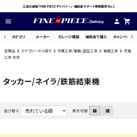
工具の通販「FINE PIECE デリバリー」- 補助金サポート実績業界 No.1
menu
person
shopping_cart
カテゴリ
メーカー
ガレージ機器
補助金で購入
キャンペーン・
全商品
カテゴリーから探す
作業工具/電動・空圧工具
電動工具
充電
search
工具 本体
タッカー/ネイラ/鉄筋結束機
ACCOUNT MENU
ようこそ ゲスト 様
meeting_room
person
ログイン
会員登録
並び替え
表示切替