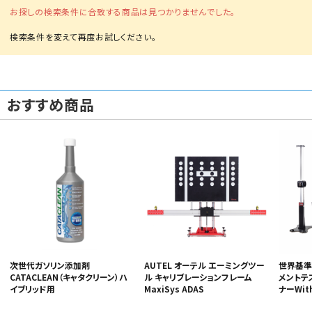
お探しの検索条件に合致する商品は見つかりませんでした。
おすすめ商品
カテゴリから選ぶ
メーカーから選ぶ
ガレージ機器
補助金で購入
次世代ガソリン添加剤
AUTEL オーテル エーミングツー
世界基準
CATACLEAN（キャタクリーン）ハ
ル キャリブレーションフレーム
メントテス
イブリッド用
MaxiSys ADAS
ナーWit