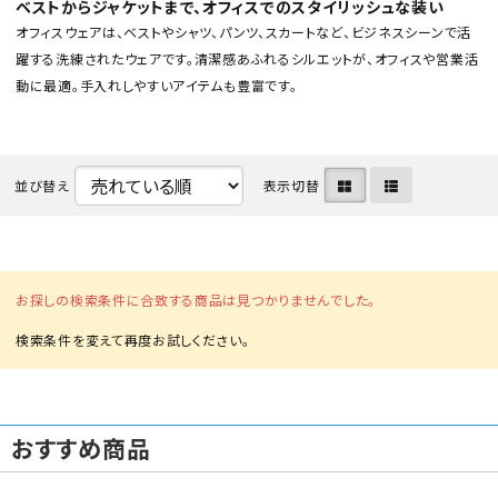
ベストからジャケットまで、オフィスでのスタイリッシュな装い
オフィスウェアは、ベストやシャツ、パンツ、スカートなど、ビジネスシーンで活
躍する洗練されたウェアです。清潔感あふれるシルエットが、オフィスや営業活
動に最適。手入れしやすいアイテムも豊富です。
並び替え
表示切替
カテゴリから選ぶ
メーカーから選ぶ
お探しの検索条件に合致する商品は見つかりませんでした。
ガレージ機器
補助金で購入
おすすめ商品