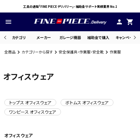
工具の通販「FINE PIECE デリバリー」- 補助金サポート実績業界 No.1
menu
person
shopping_cart
カテゴリ
メーカー
ガレージ機器
補助金で購入
キャンペーン・
全商品
カテゴリーから探す
安全保護具・作業服・安全靴
作業服
search
オフィスウェア
ACCOUNT MENU
ようこそ ゲスト 様
トップス オフィスウェア
ボトムス オフィスウェア
meeting_room
person
ログイン
会員登録
ワンピース オフィスウェア
オフィスウェア