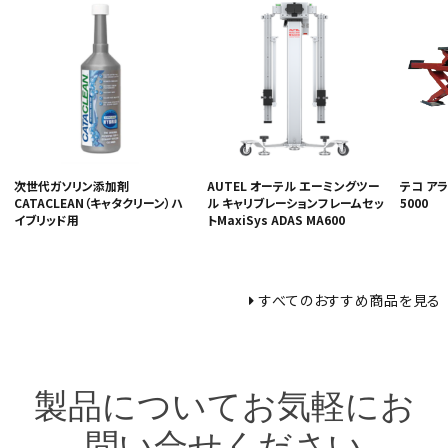
次世代ガソリン添加剤
AUTEL オーテル エーミングツー
テコ アラ
CATACLEAN（キャタクリーン）ハ
ル キャリブレーションフレームセッ
5000
イブリッド用
トMaxiSys ADAS MA600
すべてのおすすめ商品を見る