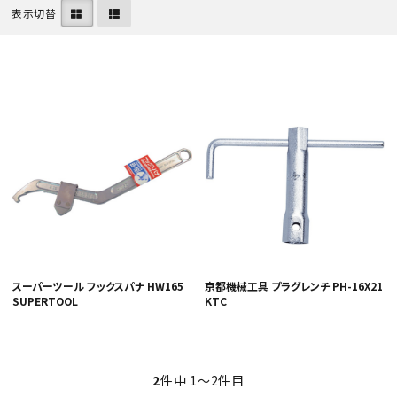
表示切替
カテゴリから選ぶ
メーカーから選ぶ
ガレージ機器
補助金で購入
スーパーツール フックスパナ HW165
京都機械工具 プラグレンチ PH-16X21
SUPERTOOL
KTC
2
件中 1〜2件目