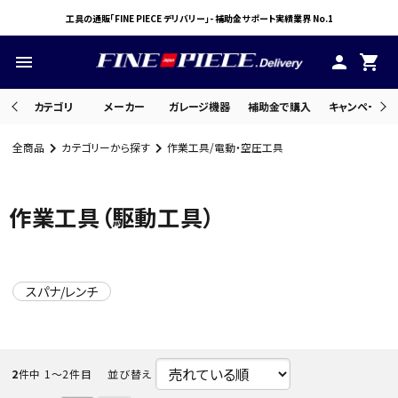
工具の通販「FINE PIECE デリバリー」- 補助金サポート実績業界 No.1
menu
person
shopping_cart
カテゴリ
メーカー
ガレージ機器
補助金で購入
キャンペーン・
全商品
カテゴリーから探す
作業工具/電動・空圧工具
search
作業工具（駆動工具）
ACCOUNT MENU
ようこそ ゲスト 様
スパナ/レンチ
meeting_room
person
ログイン
会員登録
2
件中 1〜2件目
並び替え