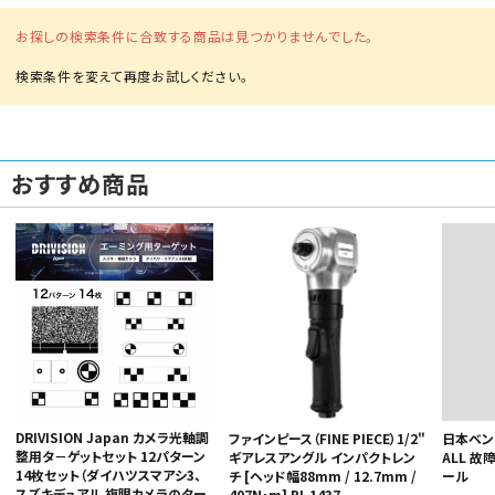
お探しの検索条件に合致する商品は見つかりませんでした。
おすすめ商品
カテゴリから選ぶ
メーカーから選ぶ
ガレージ機器
補助金で購入
DRIVISION Japan カメラ光軸調
日本ベンチ
ファインピース（FINE PIECE）1/2"
整用タ－ゲットセット 12パターン
ALL 
ギアレスアングル インパクトレン
14枚セット（ダイハツスマアシ3、
ール
チ [ヘッド幅88mm / 12.7mm /
スズキデュアル 複眼カメラのター
407N・m] PI-1437