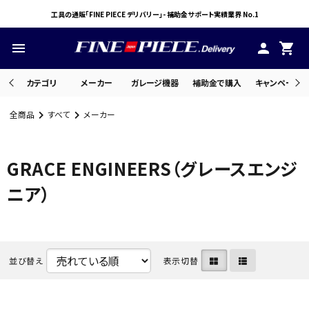
工具の通販「FINE PIECE デリバリー」- 補助金サポート実績業界 No.1
menu
person
shopping_cart
カテゴリ
メーカー
ガレージ機器
補助金で購入
キャンペーン・
全商品
すべて
メーカー
search
GRACE ENGINEERS（グレースエンジ
ACCOUNT MENU
ニア）
ようこそ ゲスト 様
meeting_room
person
ログイン
会員登録
並び替え
表示切替