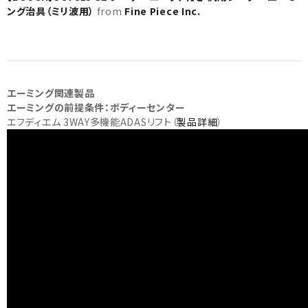
ング治具（ミリ波用）
from
Fine Piece Inc.
エーミング関連製品
エーミングの前提条件：ボディーセンター
エフディエム 3WAY多機能ADASリフト（
製品詳細
）