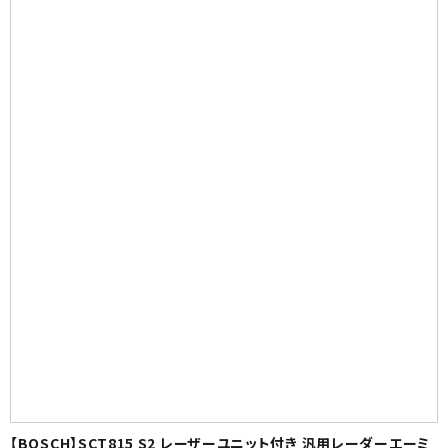
【BOSCH】SCT815 S2 レーザーユニット付き 汎用レーダーエーミ