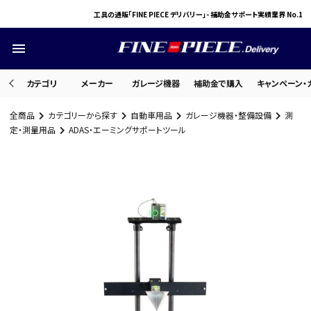
工具の通販「FINE PIECE デリバリー」- 補助金サポート実績業界 No.1
menu
カテゴリ
メーカー
ガレージ機器
補助金で購入
キャンペーン・
全商品
カテゴリーから探す
自動車用品
ガレージ機器・整備設備
測
search
定・測量用品
ADAS・エーミングサポートツール
ACCOUNT MENU
ようこそ ゲスト 様
meeting_room
person
ログイン
会員登録