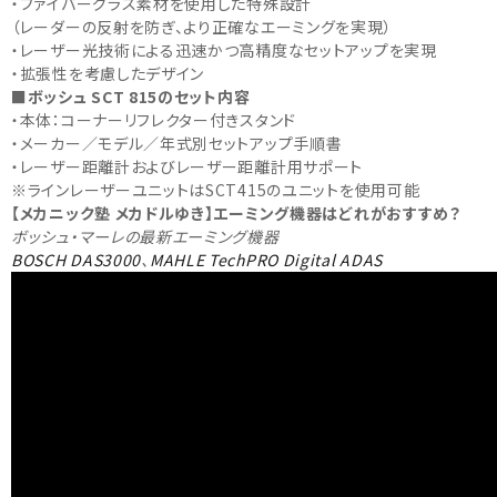
・ファイバーグラス素材を使用した特殊設計
（レーダーの反射を防ぎ、より正確なエーミングを実現）
・レーザー光技術による迅速かつ高精度なセットアップを実現
・拡張性を考慮したデザイン
■ボッシュ SCT 815のセット内容
・本体：コーナーリフレクター付きスタンド
・メーカー／モデル／年式別セットアップ手順書
・レーザー距離計およびレーザー距離計用サポート
※ラインレーザーユニットはSCT415のユニットを使用可能
【メカニック塾 メカドルゆき】エーミング機器はどれがおすすめ？
ボッシュ・マーレの最新エーミング機器
BOSCH DAS3000
、
MAHLE TechPRO Digital ADAS