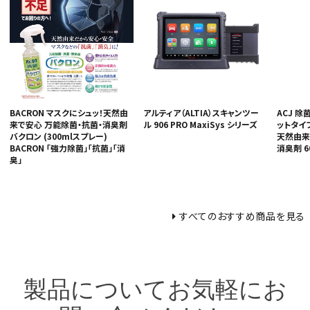
BACRON マスクにシュッ！天然由
アルティア（ALTIA）スキャンツー
ACJ 除
来で安心 万能除菌・抗菌・消臭剤
ル 906 PRO MaxiSys シリーズ
ットタイ
バクロン (300mlスプレー)
天然由来
BACRON 「強力除菌」「抗菌」「消
消臭剤 6
臭」
すべてのおすすめ商品を見る