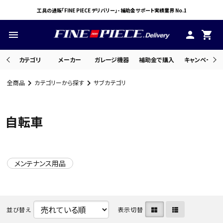
工具の通販「FINE PIECE デリバリー」- 補助金サポート実績業界 No.1
menu
person
shopping_cart
カテゴリ
メーカー
ガレージ機器
補助金で購入
キャンペーン・
全商品
カテゴリーから探す
サブカテゴリ
search
自転車
ACCOUNT MENU
ようこそ ゲスト 様
メンテナンス用品
meeting_room
person
ログイン
会員登録
並び替え
表示切替