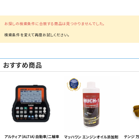
お探しの検索条件に合致する商品は見つかりませんでした。
カテゴリから選ぶ
おすすめ商品
メーカーから選ぶ
ガレージ機器
補助金で購入
テンジ 
アルティア（ALTIA）自動車/二輪車
マッハワン エンジンオイル添加剤