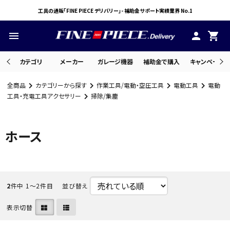
工具の通販「FINE PIECE デリバリー」- 補助金サポート実績業界 No.1
menu
person
shopping_cart
カテゴリ
メーカー
ガレージ機器
補助金で購入
キャンペーン・
全商品
カテゴリーから探す
作業工具/電動・空圧工具
電動工具
電動
search
工具・充電工具アクセサリー
掃除/集塵
ホース
ACCOUNT MENU
ようこそ ゲスト 様
meeting_room
person
ログイン
会員登録
2
件中 1〜2件目
並び替え
表示切替