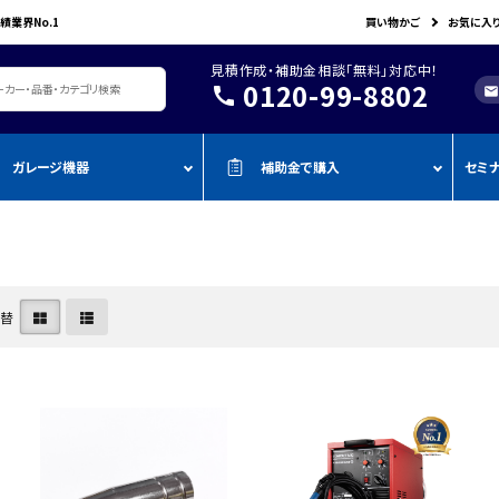
績業界No.1
買い物かご
お気に入
見積作成・補助金相談「無料」対応中！
0120-99-8802
call
mail
ガレージ機器
補助金で購入
セミ
レージ機器・整備設備
機器を補助金で購入
おすすめの
oADAS
空調・電設資材/電気材料
BOSCH
John Bean
作業工具/電
測定・測量用品
AMATO
COMPACT MIG
TENZI
タイヤ・ホイール用ツール
車検検査ライン
・ものづく
スキャンツール・OBD故障診断機
切替
ap-on
ALTIA
KTC
リフト・ジャッキ
アライメントテスター・リフ
・事業再
アライメント
ト
njyo
Tool Planet
BANZAI
タイヤチェンジャー
・小規模
ADAS・エーミングサポートツール
エーミング・電子制御装置
金
AHLE
タムラテコ
OMCN
エアーコンプレッサー
整備機器
圧力・流量測定
・IT導入
ECO
BACRON
G-Scan
エアーゲージ
塗装ブース・プレパレーショ
環境測定（自然環境/安全環境）
・省力化
ンシステム
NJO
HORIBA
ZKE
インパクトレンチ
検電テスター・コードリーダー