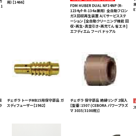
カ
用）【1466】
FDM HUBER DUAL NF34NP（R-
1
E
1234yf・R-134a兼用） 全自動フロン
ガス回収再生装置 A/Cサービスステ
ーション [全自動クリーニング機能 回
収・再生・真空引き・再充てん 省エネ]
エフディエム フーバ ドゥアル
個
チェボラ トーチMB15用保守部品 ガ
チェボラ 保守部品 絶縁リング 2個入
ラ
スディフューザー【1962】
【型番：1507 (CEBORA パワープラズ
マ 3035/3100用)】