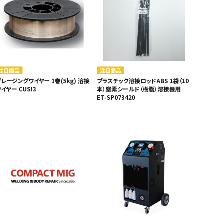
注目商品
注目商品
レージングワイヤー 1巻(5kg) 溶接
プラスチック溶接ロッドABS 1袋（10
イヤー CUSI3
本）窒素シールド（樹脂）溶接機用
ET-SP073420