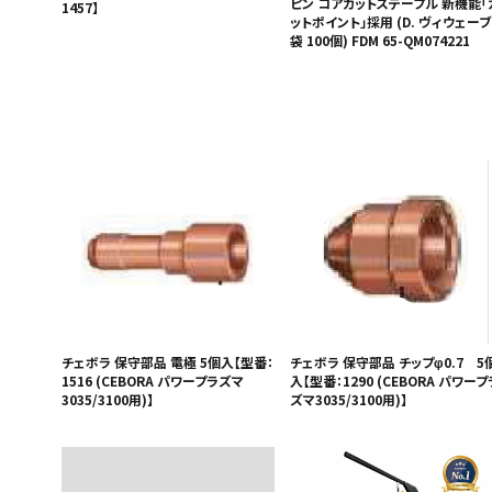
ピン コアカットステープル 新機能「
1457】
ットポイント」採用 (D. ヴィウェーブ 
袋 100個) FDM 65-QM074221
チェボラ 保守部品 電極 5個入【型番：
チェボラ 保守部品 チップφ0.7 5
1516 (CEBORA パワープラズマ
入【型番：1290 (CEBORA パワープ
3035/3100用)】
ズマ3035/3100用)】