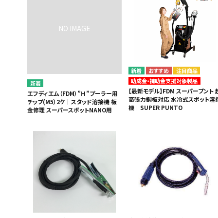
注目商品
助成金・補助金支援対象製品
【最新モデル】FDM スーパープント 
エフディエム（FDM）”Ｈ”プーラー用
高張力鋼板対応 水冷式スポット溶
チップ(M5）2ケ｜スタッド溶接機 板
機｜SUPER PUNTO
金修理 スーパースポットNANO用