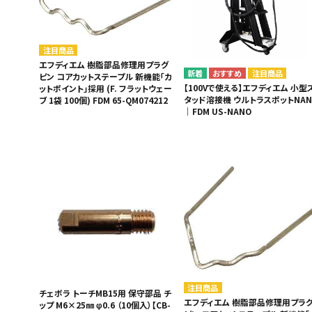
MUCH-1
Ba
アネスト岩田
FE
注目商品
エフディエム 樹脂部品修理用プラグ
ValueTrading
A
注目商品
ピン コアカットステープル 新機能「カ
【100Vで使える】エフディエム 小型
ットポイント」採用 (F. フラットウェー
タッド溶接機 ウルトラスポットNAN
ハンセン・ジャパン
NI
ブ 1袋 100個) FDM 65-QM074212
｜FDM US-NANO
Polyvance
M
カテゴリから選ぶ
HASCO
IC
メーカーから選ぶ
CAR-O-LINER
B
ガレージ機器
補助金で購入
注目商品
チェボラ トーチMB15用 保守部品 チ
エフディエム 樹脂部品修理用プラ
ップ M6×25㎜ φ0.6 （10個入）【CB-