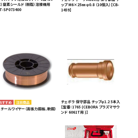
本）窒素シールド（樹脂）溶接機用
ップ M6×25㎜ φ0.8 （10個入）【CB-
T-SP073400
1459】
チェボラ 保守部品 チップφ1.2 5本入
注目商品
【型番：1765 (CEBORA プラズマサウ
スチールワイヤー（高張力鋼板、軟鋼）
ンド 6061T用 )】