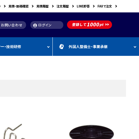
り
見積・価格確認
見積履歴
注文履歴
LINE即答
FAXで注文
お問い合わせ
ログイン
account_circle
ナー・技術研修
外国人整備士・事業承継
補助金
洗浄機関連
スキャンツール購入で使え
車体整備・塗装用機器
補助金お役立ち資料
動・空圧工具
カテゴリー
CEBORA
カテゴリー
外
カテゴリー
M
FDM
カテゴリー
る補助金
国
&
人
A
カテゴリー
ビンツェル
カテゴリー
カテゴリー
CATACLEAN
カテゴリー
人
・
り補助金
部品洗浄台（パーツウォッシャー）
塗装・乾燥ブース
補助金お役立ち情報
材
事
最新 スキャンツール導入
業
RODIM
スーパーフィットNANO
補助金情報
承
構築補助金
プレパレーションシステム
継
指定・認証工具
IYASAKA
Bishamon
最新 スキャンツール補助
事業者持続化補助
フレーム修正機・ジグ修正機
金 対象機器
A GLAZE
光マックス
静電気対策用品
推奨セット
スキャンツール 製品一覧
補助金
B-TEC
DRIVISION Japan
三次元計測機・3D測定システム・ボデ
投資補助事業
ィアライメント測定機
Spanesi
ACJ
補助金導入事例集