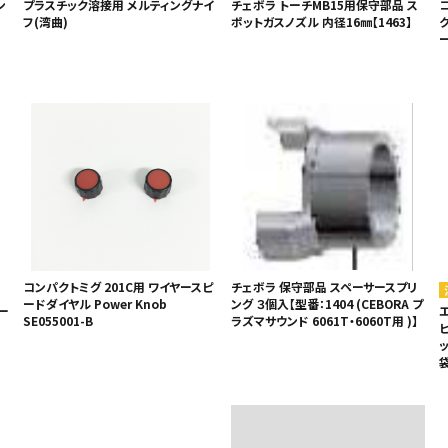
ン
プラスチック溶接用 メルティングナイ
チェボラ トーチMB15用保守部品 ス
フ(湾曲)
ポットガスノズル 内径16㎜【1463】
ー
コンパクトミグ 201C用 ワイヤースピ
チェボラ 保守部品 スペーサースプリ
ードダイヤル Power Knob
ング ３個入【型番：1404 (CEBORA プ
ー
SE055001-B
ラズマサウンド 6061T・6060T用 )】
ッ
袋