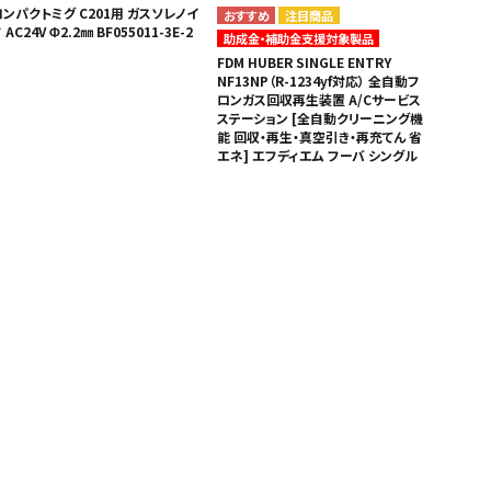
コンパクトミグ C201用 ガスソレノイ
注目商品
 AC24V Φ2.2㎜ BF055011-3E-2
助成金・補助金支援対象製品
FDM HUBER SINGLE ENTRY
NF13NP（R-1234yf対応） 全自動フ
ロンガス回収再生装置 A/Cサービス
ステーション [全自動クリーニング機
能 回収・再生・真空引き・再充てん 省
エネ] エフディエム フーバ シングル