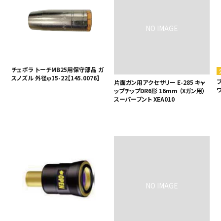
チェボラ トーチMB25用保守部品 ガ
スノズル 外径φ15-22【145.0076】
ブ
片面ガン用アクセサリー E-285 キャ
ワ
ップチップDR6形 16mm （Xガン用）
スーパープント XEA010