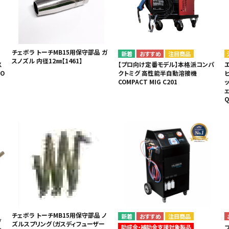
・事業承継
フレーム修正機・三次元計
lance+
BENDPAK
Quick Jack
ホイールバランサー
ヘッドライトテスター
測機
・EV充電
NICE
タイヤ修理ツールキット
Coral
Chemours-Mit
オパシメーター
スキャンツール
Fluoroproduc
「今なら
ニングコス
インテリジェント・クリアランス・ソナ
整備システム
NZEN
KOWA
ビジョン
チェボラ トーチMB15用保守部品 ガ
注目商品
ー（ICS）取付角度測定
スノズル 内径12㎜【1461】
溶接機
ス
【プロ向け定番モデル】本格派コンパ
O
クトミグ 高性能半自動溶接機
SHINO
nichicon
カーアゲくん
各種リフト
COMPACT MIG C201
ッ
ェ
S ACADEMY
CAR BENCH
ZERO DOT
レッカー
Q
HINEN
NITTO KOGYO
Kansai Denki
ヘッドライトテスター
-PRO
SmartSafe
Caffe d Italia
エアコンガス回収機
タイヤチェンジャー
チェボラ トーチMB15用保守部品 ノ
注目商品
グ
ズルスプリング（ガスディフューザー
助成金・補助金支援対象製品