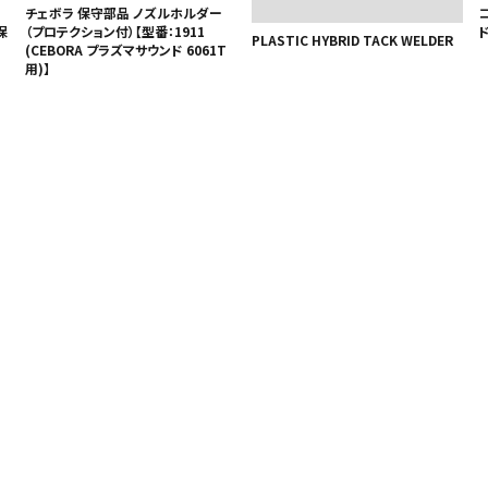
チェボラ 保守部品 ノズルホルダー
保
（プロテクション付）【型番：1911
ド
PLASTIC HYBRID TACK WELDER
(CEBORA プラズマサウンド 6061T
用)】