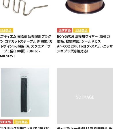
・引継補助金
Ag+
Standox
インフラ補助金
秋田県の整備工場
sui
Butler
EIWA
ts
初期費用・ラン
A
ト0円！」
カレラ
PEA パーフェクトエコエ
注目商品
注目商品
アー
エフディエム 樹脂部品修理用プラグ
EC-YGW16 溶接用ワイヤー（高張力
ピン コアカットステープル 新機能「カ
鋼板、軟鋼対応）シールドガス
MEGALiFe
Global Jig
トポイント」採用 (A. スクエアーウ
Ar+CO2 20%（トヨタ・スバル・ニッサ
ーブ 1袋(100個) FDM 65-
ン車プラグ溶接対応）
ZERO SPRASH
TOYO SEIKI
M074251
Kansai Paint
CHIEF EZ LINER
DR
注目商品
プラスチック溶接ロッドPP 1袋（10
チェボラ トーチMB15用 保守部品 チ