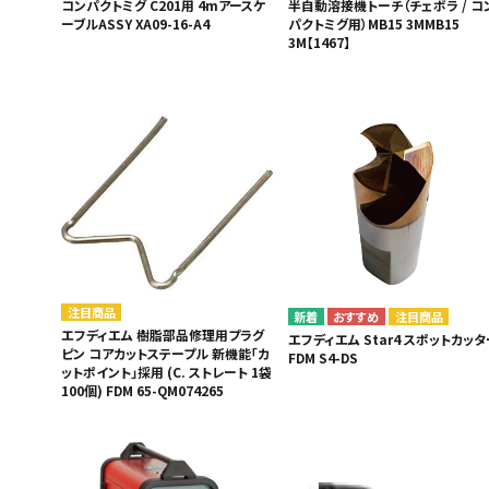
コンパクトミグ C201用 4mアースケ
半自動溶接機トーチ（チェボラ / コ
ーブルASSY XA09-16-A4
パクトミグ用）MB15 3MMB15
3M【1467】
注目商品
注目商品
エフディエム 樹脂部品修理用プラグ
エフディエム Star4 スポットカッタ
ピン コアカットステープル 新機能「カ
FDM S4-DS
ットポイント」採用 (C. ストレート 1袋
100個) FDM 65-QM074265