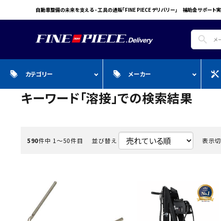
自動車整備の未来を支える - 工具の通販「FINE PIECE デリバリー」 補助金サポート実
search
カテゴリー
メーカー
キーワード「溶接」での検索結果
search
ガ
全商品
WIN CAR
自動車用品
Pr
スプレー・オイル・グリス/塗料/接着・補
FINE PIECE
安全保護具・作業服・安全靴
Y
修/溶接
590
件中 1〜50件目
並び替え
表示
ACCOUNT MENU
BIG WAVE
Sn
ようこそ ゲスト 様
Bellof
Ho
meeting_room
person
ログイン
会員登録
STW
M
Autel
T
WIKA
E