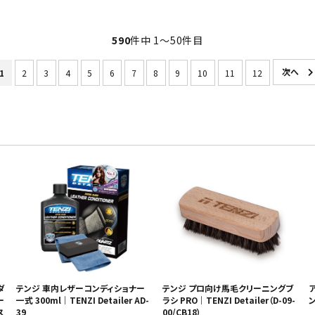
590
件中 1〜50件目
1
2
3
4
5
6
7
8
9
10
11
12
ダ
テンジ 車内レザーコンディショナー
テンジ プロ向け馬毛クリーニングブ
ー
一式 300ml｜TENZI Detailer AD-
ラシ PRO｜TENZI Detailer（D-09-
ン
ス
39
00/CB18）