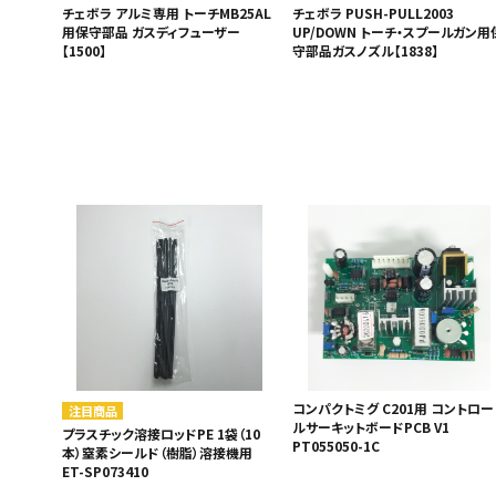
チェボラ アルミ専用 トーチMB25AL
チェボラ PUSH-PULL2003
用保守部品 ガスディフューザー
UP/DOWN トーチ・スプールガン用
【1500】
守部品ガスノズル【1838】
コンパクトミグ C201用 コントロー
注目商品
ルサーキットボードPCB V1
プラスチック溶接ロッドPE 1袋（10
PT055050-1C
本）窒素シールド（樹脂）溶接機用
ET-SP073410