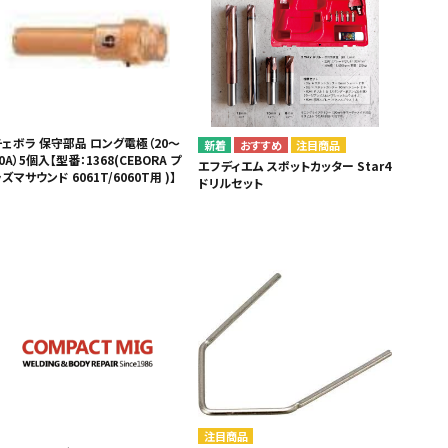
チェボラ 保守部品 ロング電極（20～
注目商品
0A）5個入【型番：1368(CEBORA プ
エフディエム スポットカッター Star4
ズマサウンド 6061T/6060T用 )】
ドリルセット
注目商品