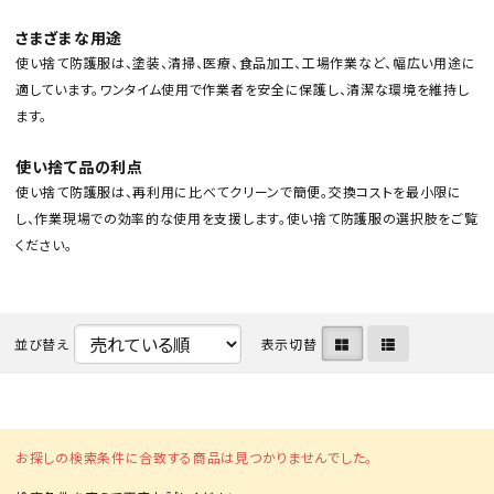
さまざまな用途
使い捨て防護服は、塗装、清掃、医療、食品加工、工場作業など、幅広い用途に
適しています。ワンタイム使用で作業者を安全に保護し、清潔な環境を維持し
ます。
使い捨て品の利点
カテゴリから選ぶ
使い捨て防護服は、再利用に比べてクリーンで簡便。交換コストを最小限に
し、作業現場での効率的な使用を支援します。使い捨て防護服の選択肢をご覧
メーカーから選ぶ
ください。
ガレージ機器
並び替え
表示切替
補助金で購入
お探しの検索条件に合致する商品は見つかりませんでした。