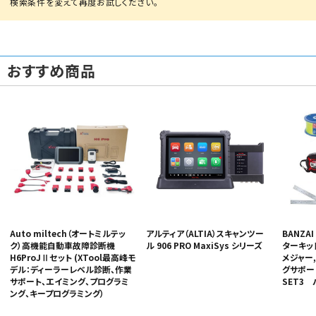
おすすめ商品
Auto miltech（オートミルテッ
アルティア（ALTIA）スキャンツー
BANZA
ク）高機能自動車故障診断機
ル 906 PRO MaxiSys シリーズ
ターキット
H6ProJⅡセット (XTool最高峰モ
メジャー,
デル：ディーラーレベル診断、作業
グサポート
サポート、エイミング、プログラミ
SET3
ング、キープログラミング）