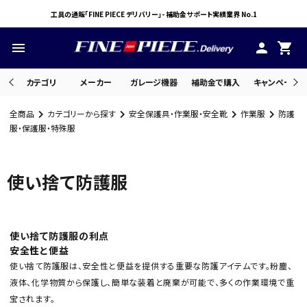
工具の通販「FINE PIECE デリバリー」- 補助金サポート実績業界 No.1
menu
person
shopping_cart
カテゴリ
メーカー
ガレージ機器
補助金で購入
キャンペーン・
全商品
カテゴリーから探す
安全保護具・作業服・安全靴
作業服
防護
search
服・保護服・特殊服
使い捨て防護服
ACCOUNT MENU
ようこそ ゲスト 様
meeting_room
person
ログイン
会員登録
使い捨て防護服の利点
安全性と便益
使い捨て防護服は、安全性と便益を提供する重要な防護アイテムです。粉塵、
液体、化学物質から保護し、簡単な装着と廃棄が可能で、多くの作業環境で重
宝されます。