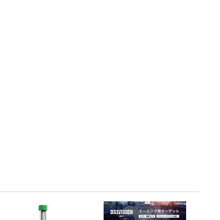
・引継補助金
Ag+
Standox
インフラ補助金
秋田県の整備工場
sui
Butler
EIWA
ts
初期費用・ラン
A
ト0円！」
カレラ
PEA パーフェクトエコエ
アー
MEGALiFe
Global Jig
ZERO SPRASH
TOYO SEIKI
Kansai Paint
CHIEF EZ LINER
DR