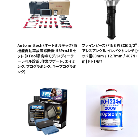
Auto miltech（オートミルテック）高
ファインピース（FINE PIECE）1/2" 
機能自動車故障診断機 H6ProJⅡセ
アレスアングル インパクトレンチ [
ット (XTool最高峰モデル：ディーラ
ッド幅88mm / 12.7mm / 407N・
ーレベル診断、作業サポート、エイミ
m] PI-1437
ング、プログラミング、キープログラミ
ング）