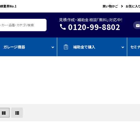
績業界No.1
買い物かご
お気に入
見積作成・補助金相談「無料」対応中！
0120-99-8802
call
mail
ガレージ機器
補助金で購入
セミ
レージ機器・整備設備
機器を補助金で購入
おすすめの
oADAS
空調・電設資材/電気材料
BOSCH
John Bean
作業工具/電
測定・測量用品
AMATO
COMPACT MIG
TENZI
タイヤ・ホイール用ツール
車検検査ライン
・ものづく
スキャンツール・OBD故障診断機
ap-on
ALTIA
KTC
リフト・ジャッキ
アライメントテスター・リフ
・事業再
アライメント
ト
njyo
Tool Planet
BANZAI
タイヤチェンジャー
・小規模
ADAS・エーミングサポートツール
エーミング・電子制御装置
金
AHLE
タムラテコ
OMCN
エアーコンプレッサー
整備機器
圧力・流量測定
・IT導入
ECO
BACRON
G-Scan
エアーゲージ
塗装ブース・プレパレーショ
環境測定（自然環境/安全環境）
・省力化
ンシステム
NJO
HORIBA
ZKE
インパクトレンチ
検電テスター・コードリーダー