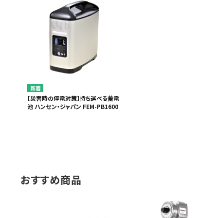
MUCH-1
Ba
アネスト岩田
FE
ValueTrading
A
ハンセン・ジャパン
NI
Polyvance
M
カテゴリから選ぶ
【災害時の停電対策】持ち運べる蓄電
HASCO
IC
池 ハンセン・ジャパン FEM-PB1600
メーカーから選ぶ
CAR-O-LINER
B
ガレージ機器
補助金で購入
おすすめ商品