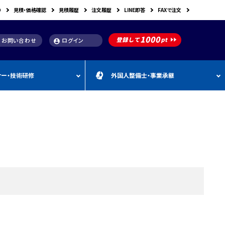
り
見積・価格確認
見積履歴
注文履歴
LINE即答
FAXで注文
お問い合わせ
ログイン
account_circle
ナー・技術研修
外国人整備士・事業承継
補助金
洗浄機関連
スキャンツール購入で使え
車体整備・塗装用機器
補助金お役立ち資料
動・空圧工具
カテゴリー
CEBORA
カテゴリー
外
カテゴリー
M
FDM
カテゴリー
る補助金
国
&
人
A
カテゴリー
ビンツェル
カテゴリー
カテゴリー
CATACLEAN
カテゴリー
人
・
り補助金
部品洗浄台（パーツウォッシャー）
塗装・乾燥ブース
補助金お役立ち情報
材
事
最新 スキャンツール導入
業
RODIM
スーパーフィットNANO
補助金情報
承
構築補助金
プレパレーションシステム
継
指定・認証工具
IYASAKA
Bishamon
最新 スキャンツール補助
事業者持続化補助
フレーム修正機・ジグ修正機
金 対象機器
A GLAZE
光マックス
静電気対策用品
推奨セット
スキャンツール 製品一覧
補助金
B-TEC
DRIVISION Japan
三次元計測機・3D測定システム・ボデ
投資補助事業
ィアライメント測定機
Spanesi
ACJ
補助金導入事例集