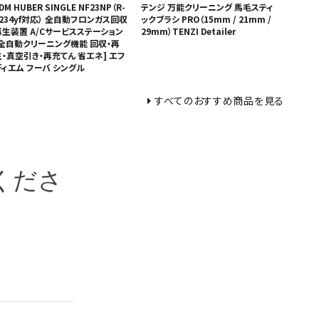
DM HUBER SINGLE NF23NP（R-
テンジ 万能クリーニング 馬毛スティ
1234yf対応） 全自動フロンガス回収
ックブラシ PRO（15mm / 21mm /
再生装置 A/Cサービスステーション
29mm）TENZI Detailer
[全自動クリーニング機能 回収・再
生・真空引き・再充てん 省エネ] エフ
ディエム フーバ シングル
すべてのおすすめ商品を見る