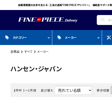
自動車整備の未来を支える - 工具の通販「FINE PIECE デリバリー」 補助金サポート実
search
カテゴリー
メーカー
全商品
すべて
メーカー
search
ガ
全商品
WIN CAR
自動車用品
Pr
スプレー・オイル・グリス/塗料/接着・補
FINE PIECE
安全保護具・作業服・安全靴
Y
ハンセン・ジャパン
修/溶接
ACCOUNT MENU
BIG WAVE
Sn
ようこそ ゲスト 様
Bellof
Ho
meeting_room
person
1
件中 1〜1件目
並び替え
表示切替
ログイン
会員登録
STW
M
Autel
T
WIKA
E