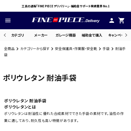
工具の通販「FINE PIECE デリバリー」- 補助金サポート実績業界 No.1
menu
person
shopping_cart
カテゴリ
メーカー
ガレージ機器
補助金で購入
キャンペーン・
全商品
カテゴリーから探す
安全保護具・作業服・安全靴
手袋
耐油手
search
袋
ポリウレタン 耐油手袋
ACCOUNT MENU
ようこそ ゲスト 様
meeting_room
person
ログイン
会員登録
ポリウレタン 耐油手袋
ポリウレタンとは
ポリウレタンは耐油性に優れた合成素材でできた手袋の素材です。油性の作
業に適しており、耐久性も高い特徴があります。