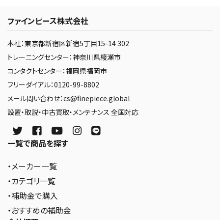
および連絡、入会や退会手続き等の会員管理、メールマガジンの
配信を希望される方へのメールマガジン配信、キャンペーン企
ファインピース株式会社
画等やアンケートの実施、マーケティング分析（販売実績分析や
アクセス分析等を指します）、当社が行う本サービスに関する情
本社：東京都新宿区新宿5丁目15-14 302
報の紹介や広告および宣伝、当社で販売する商品や役務等（お
トレーニングセンター：神奈川県綾瀬市
取り置き、修理および配送等を指します）に関する問合せの対
応、不正利用防止における利用履歴に関する問い合わせ対応の
コンタクトセンター：福岡県福岡市
ためにのみ、会員の氏名、住所、電話番号、メールアドレス等の
フリーダイアル：0120-99-8802
個人情報を収集または利用します。
メール問い合わせ：cs@finepiece.global
6. 本サービスの利用に関連して当社が知り得た会員の個人情
設置・取説・中古買取・メンテナンス 全国対応
報については、別途当社が定める「個人情報の取り扱いについ
て」に従い取り扱うものとします。
一覧で商品を探す
7. 会員は、当社が、個人情報を当社と個人情報を対象とした秘
密保持契約を締結した当社の業務提携企業（以下、「当社提携
・メーカー一覧
企業」といいます）に開示、共有する場合があることをあらかじ
・カテゴリ一覧
め同意するものとします。
・補助金で購入
第6条（会員規約違反等）
・おすすめの補助金
当社は、下記のいずれかに該当する場合、直ちに、又は一定の予