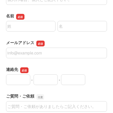
3.入会に必要な審査・手続等が完了するまでの間、入会申込を
した者（入会申込の対象者となる者を含む）は、本サービスの機
能のうち当社が別途定める機能を、この利用規約に基づき利用
することができます。ただし、このことは当社が入会を承認したこ
ととはみなされません。
4.会員になろうとする者は、第5条（会員情報の取扱い）のとお
り、当社所定の情報（以下「会員情報」といいます）を当サイトに
提供・登録するものとします。
5.当社は、信用調査機関等に照会することがありますが、会員に
なろうとする者は当社のかかる照会について予め同意するもの
とします。
第4条（購入）
1.会員は当社所定の方式により当社が登録した商品の購入を
申し込むことができます。
2.前項の購入申込みに対し、当社が会員に販売の意思を通知し
たとき、会員と当社において売買契約が成立するものとします。