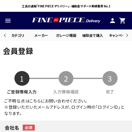
工具の通販「FINE PIECE デリバリー」- 補助金サポート実績業界 No.1
menu
person
shopping_cart
カテゴリ
メーカー
ガレージ機器
補助金で購入
キャンペーン・
会員登録
search
ACCOUNT MENU
ようこそ ゲスト 様
meeting_room
person
ご不明な点はこちらにお問い合わせください。
ログイン
会員登録
※登録いただいたメールアドレスが、ログイン時の「ログインID」と
なります。
会社名