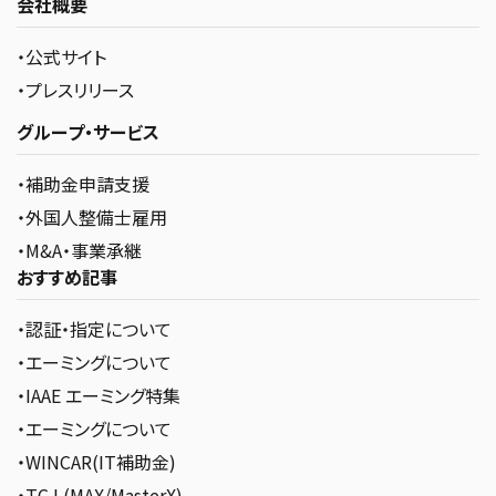
会社概要
告期間の後に、会員の当サイト利用を停止し、又は会員登録を
抹消することができます。当社は、会員の当サイト利用を停止し
・公式サイト
たか否か、会員登録を抹消させたか否かに関し、何ら責任を負う
ものではありません。
・プレスリリース
・会員につき本規約違反がある場合
グループ・サービス
・会員として不適切な行為がある場合
・会員につき信用ないし財産状態の悪化又はそのおそれがある
・補助金申請支援
場合
・外国人整備士雇用
・当社が当サービスの提供を廃止する場合
・その他やむを得ない事由があると当社が判断した場合
・M&A・事業承継
おすすめ記事
第7条（免責）
1.当社は、会員に事前の通知・予告なく、当サービスの一部又は
・認証・指定について
全てについて内容の変更・中断・停止・廃止をすることができる
ものとし、当サービスの内容の変更・中断・遅滞・中止又は会員
・エーミングについて
登録の抹消等によって発生する損害について、一切の責任を負
・IAAE エーミング特集
いません。また、当サービスの内容の変更・中断・遅滞・中止、又
・エーミングについて
は会員の登録抹消を行う場合、当社は、これを行うこと又は行
わないことに関し何らの責任も負うものではありません。
・WINCAR(IT補助金)
・TCJ (MAX/MasterX)