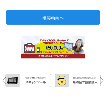
3.当社が会員に販売した商品の代金の支払方法・条件等は別途
定める当社規定によるものとします。
第5条（会員情報の取り扱い）
1.会員になろうとする者及び会員は、正確かつ真実の会員情報
を当社に提供・登録するものとしまするものとします。
2．上記に違反したことにより会員に損害が生じた場合、当社は
一切の責任を負いません。
3.会員情報等については、本規約に別段の定めのある場合又は
法令により認められている場合を除き、会員の同意なく第三者
に対して開示しません。
4.以下の場合には、会員情報等を開示することがあります。
・公的機関から法的権限に基づき開示を求められた場合
・当該情報が公知の場合
・開示について、個別に会員の同意を事前に得た場合
・会員情報等に基づいた概括的・統計的情報（ただし、会員の特
定ができないよう充分配慮します）を開示する場合
5.当社は、当社で販売する商品の注文内容の確認、商品の発送