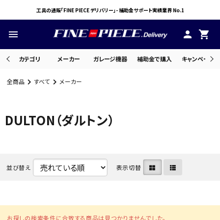
工具の通販「FINE PIECE デリバリー」- 補助金サポート実績業界 No.1
menu
person
shopping_cart
カテゴリ
メーカー
ガレージ機器
補助金で購入
キャンペーン・
全商品
すべて
メーカー
search
DULTON（ダルトン）
ACCOUNT MENU
ようこそ ゲスト 様
meeting_room
person
並び替え
表示切替
ログイン
会員登録
お探しの検索条件に合致する商品は見つかりませんでした。