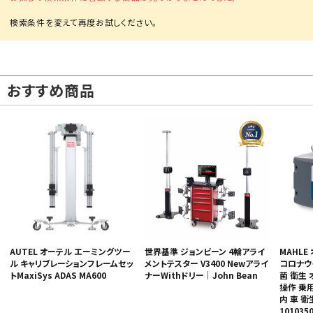
おすすめ商品
カテゴリから選ぶ
メーカーから選ぶ
ガレージ機器
補助金で購入
AUTEL オーテル エーミングツー
MAHLE
世界基準 ジョンビーン 4輪アライ
ル キャリブレーションフレームセッ
コロナウ
メントテスター V3400 Newアライ
トMaxiSys ADAS MA600
菌 衛生
ナーWithドリー｜John Bean
操作 乗
内 車 衛
101035