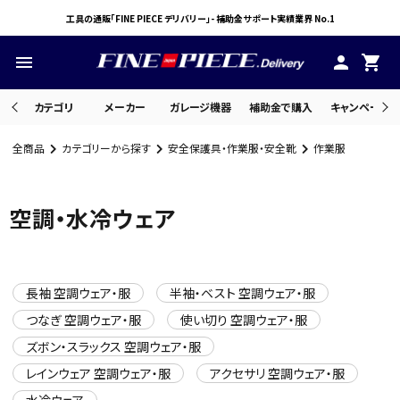
工具の通販「FINE PIECE デリバリー」- 補助金サポート実績業界 No.1
menu
person
shopping_cart
カテゴリ
メーカー
ガレージ機器
補助金で購入
キャンペーン・
全商品
カテゴリーから探す
安全保護具・作業服・安全靴
作業服
search
空調・水冷ウェア
ACCOUNT MENU
ようこそ ゲスト 様
長袖 空調ウェア・服
半袖・ベスト 空調ウェア・服
meeting_room
person
ログイン
会員登録
つなぎ 空調ウェア・服
使い切り 空調ウェア・服
ズボン・スラックス 空調ウェア・服
レインウェア 空調ウェア・服
アクセサリ 空調ウェア・服
水冷ウェア