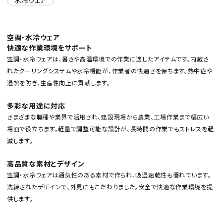
空調・水冷ウェア
快適な作業環境をサポート
空調・水冷ウェアは、暑さや高温環境での作業に適したアイテムです。内蔵さ
れたクーリングシステムや水冷機能が、作業者の快適さを保ちます。熱中症や
過熱を防ぎ、生産性向上に貢献します。
カテゴリから選ぶ
多彩な用途に対応
メーカーから選ぶ
さまざまな職種や業界で活用され、建設現場から農業、工場作業まで幅広い
場面で役立ちます。軽量で調整可能な設計が、長時間の作業でもストレスを軽
ガレージ機器
減します。
補助金で購入
高品質な素材とデザイン
空調・水冷ウェアは通気性のある素材で作られ、吸湿速乾性も優れています。
洗練されたデザインで、外見にもこだわりました。安全で快適な作業環境を提
供します。