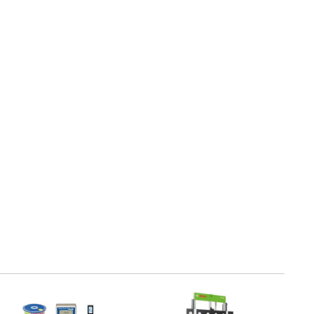
・引継補助金
Ag+
Standox
インフラ補助金
秋田県の整備工場
sui
Butler
EIWA
ts
初期費用・ラン
A
ト0円！」
カレラ
PEA パーフェクトエコエ
アー
MEGALiFe
Global Jig
ZERO SPRASH
TOYO SEIKI
Kansai Paint
CHIEF EZ LINER
DR