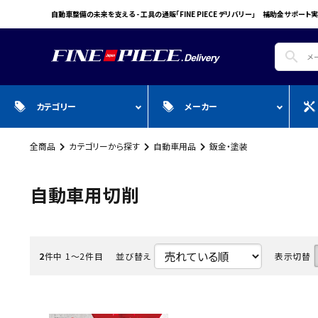
自動車整備の未来を支える - 工具の通販「FINE PIECE デリバリー」 補助金サポート実
search
カテゴリー
メーカー
全商品
カテゴリーから探す
自動車用品
鈑金・塗装
search
ガ
全商品
WIN CAR
自動車用品
Pr
スプレー・オイル・グリス/塗料/接着・補
FINE PIECE
安全保護具・作業服・安全靴
Y
自動車用切削
修/溶接
ACCOUNT MENU
BIG WAVE
Sn
ようこそ ゲスト 様
Bellof
Ho
meeting_room
person
2
件中 1〜2件目
並び替え
表示切替
ログイン
会員登録
STW
M
Autel
T
WIKA
E