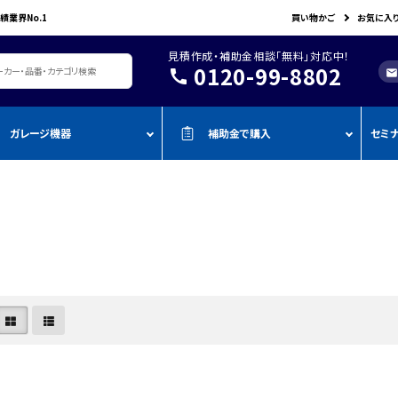
績業界No.1
買い物かご
お気に入
見積作成・補助金相談「無料」対応中！
0120-99-8802
call
mail
ガレージ機器
補助金で購入
セミ
レージ機器・整備設備
機器を補助金で購入
おすすめの
oADAS
空調・電設資材/電気材料
BOSCH
John Bean
作業工具/電
測定・測量用品
AMATO
COMPACT MIG
TENZI
タイヤ・ホイール用ツール
車検検査ライン
・ものづく
スキャンツール・OBD故障診断機
ap-on
ALTIA
KTC
リフト・ジャッキ
アライメントテスター・リフ
・事業再
アライメント
ト
njyo
Tool Planet
BANZAI
タイヤチェンジャー
・小規模
ADAS・エーミングサポートツール
エーミング・電子制御装置
金
AHLE
タムラテコ
OMCN
エアーコンプレッサー
整備機器
圧力・流量測定
・IT導入
ECO
BACRON
G-Scan
エアーゲージ
塗装ブース・プレパレーショ
環境測定（自然環境/安全環境）
・省力化
ンシステム
NJO
HORIBA
ZKE
インパクトレンチ
検電テスター・コードリーダー