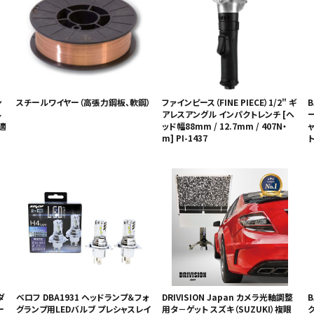
ン
スチールワイヤー（高張力鋼板、軟鋼）
ファインピース（FINE PIECE）1/2" ギ
B
ル
アレスアングル インパクトレンチ [ヘ
ー
適
ッド幅88mm / 12.7mm / 407N・
m] PI-1437
ト
ダ
ベロフ DBA1931 ヘッドランプ＆フォ
DRIVISION Japan カメラ光軸調整
B
ー
グランプ用LEDバルブ プレシャスレイ
用タ－ゲット スズキ（SUZUKI）複眼