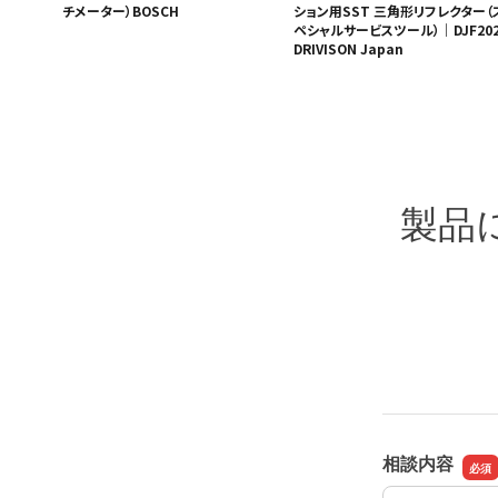
チメーター）BOSCH
ション用SST 三角形リフレクター（
ペシャルサービスツール）｜DJF202
DRIVISON Japan