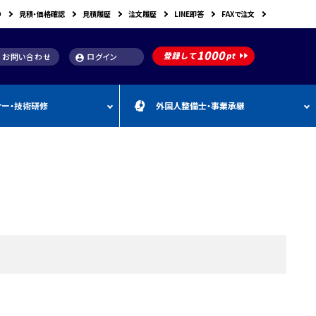
り
見積・価格確認
見積履歴
注文履歴
LINE即答
FAXで注文
お問い合わせ
ログイン
account_circle
ナー・技術研修
外国人整備士・事業承継
補助金
洗浄機関連
スキャンツール購入で使え
車体整備・塗装用機器
補助金お役立ち資料
動・空圧工具
カテゴリー
CEBORA
カテゴリー
外
カテゴリー
M
FDM
カテゴリー
る補助金
国
&
人
A
カテゴリー
ビンツェル
カテゴリー
カテゴリー
CATACLEAN
カテゴリー
人
・
り補助金
部品洗浄台（パーツウォッシャー）
塗装・乾燥ブース
補助金お役立ち情報
材
事
最新 スキャンツール導入
業
RODIM
スーパーフィットNANO
補助金情報
承
構築補助金
プレパレーションシステム
継
指定・認証工具
IYASAKA
Bishamon
最新 スキャンツール補助
事業者持続化補助
フレーム修正機・ジグ修正機
金 対象機器
A GLAZE
光マックス
静電気対策用品
推奨セット
スキャンツール 製品一覧
補助金
B-TEC
DRIVISION Japan
三次元計測機・3D測定システム・ボデ
投資補助事業
ィアライメント測定機
Spanesi
ACJ
補助金導入事例集