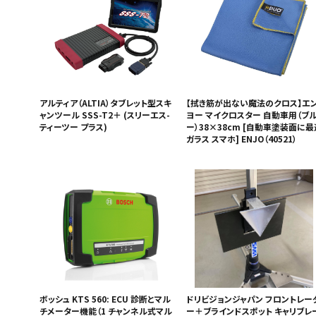
アルティア（ALTIA）タブレット型スキ
【拭き筋が出ない魔法のクロス】エ
ャンツール SSS-T2＋ (スリーエス-
ヨー マイクロスター 自動車用（ブ
ティーツー プラス)
ー）38×38cm [自動車塗装面に最
ガラス スマホ] ENJO（40521）
ボッシュ KTS 560: ECU 診断とマル
ドリビジョンジャパン フロントレー
チメーター機能（1 チャンネル式マル
ー＋ブラインドスポット キャリブレ