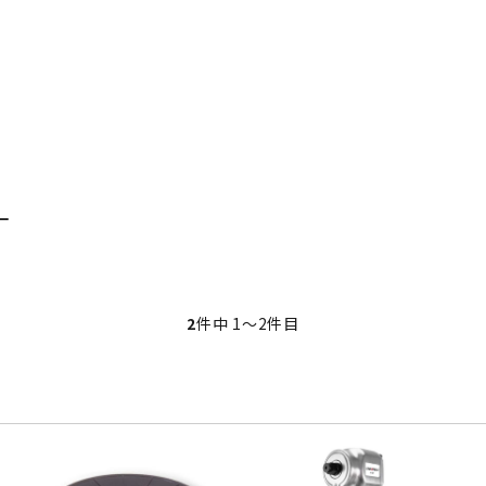
・事業承継
フレーム修正機・三次元計
lance+
BENDPAK
Quick Jack
ホイールバランサー
ヘッドライトテスター
測機
・EV充電
NICE
タイヤ修理ツールキット
Coral
Chemours-Mit
オパシメーター
スキャンツール
Fluoroproduc
「今なら
ニングコス
インテリジェント・クリアランス・ソナ
整備システム
NZEN
KOWA
ビジョン
ー（ICS）取付角度測定
溶接機
SHINO
nichicon
カーアゲくん
各種リフト
S ACADEMY
CAR BENCH
ZERO DOT
レッカー
ー
HINEN
NITTO KOGYO
Kansai Denki
ヘッドライトテスター
-PRO
SmartSafe
Caffe d Italia
エアコンガス回収機
タイヤチェンジャー
2
件中 1〜2件目