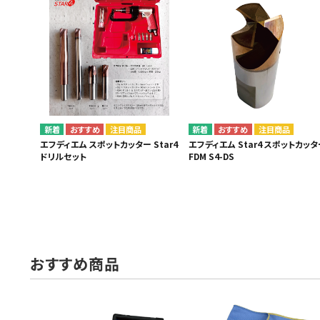
MUCH-1
Ba
アネスト岩田
FE
ValueTrading
A
ハンセン・ジャパン
NI
Polyvance
M
注目商品
注目商品
カテゴリから選ぶ
エフディエム スポットカッター Star4
エフディエム Star4 スポットカッタ
HASCO
IC
ドリルセット
FDM S4-DS
メーカーから選ぶ
CAR-O-LINER
B
ガレージ機器
補助金で購入
おすすめ商品