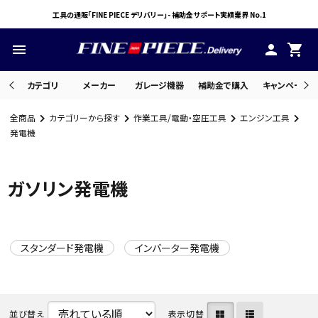
工具の通販「FINE PIECE デリバリー」- 補助金サポート実績業界 No.1
menu
person
shopping_cart
カテゴリ
メーカー
ガレージ機器
補助金で購入
キャンペーン・
全商品
カテゴリーから探す
作業工具/電動・空圧工具
エンジン工具
search
発電機
ガソリン発電機
ACCOUNT MENU
ようこそ ゲスト 様
meeting_room
person
ログイン
会員登録
スタンダード発電機
インバーター発電機
並び替え
表示切替