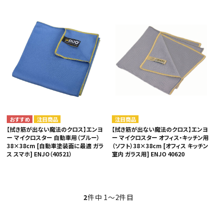
カテゴリから選ぶ
メーカーから選ぶ
注目商品
注目商品
【拭き筋が出ない魔法のクロス】エンヨ
【拭き筋が出ない魔法のクロス】エンヨ
ガレージ機器
ー マイクロスター 自動車用（ブルー）
ー マイクロスター オフィス・キッチン用
38×38cm [自動車塗装面に最適 ガラ
（ソフト）38×38cm [オフィス キッチン
ス スマホ] ENJO（40521）
室内 ガラス用] ENJO 40620
補助金で購入
2
件中 1〜2件目