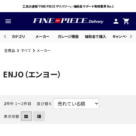
工具の通販「FINE PIECE デリバリー」- 補助金サポート実績業界 No.1
menu
person
shopping_cart
カテゴリ
メーカー
ガレージ機器
補助金で購入
キャンペーン・
全商品
すべて
メーカー
search
ENJO（エンヨー）
ACCOUNT MENU
ようこそ ゲスト 様
meeting_room
person
2
件中 1〜2件目
並び替え
ログイン
会員登録
表示切替