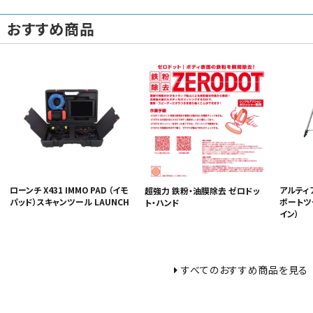
おすすめ商品
ローンチ X431 IMMO PAD （イモ
アルティア
超強力 鉄粉・油膜除去 ゼロドッ
パッド）スキャンツール LAUNCH
ポートツー
ト・ハンド
イン）
すべてのおすすめ商品を見る