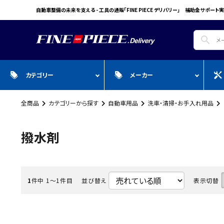
自動車整備の未来を支える - 工具の通販「FINE PIECE デリバリー」 補助金サポート実
search
カテゴリー
メーカー
全商品
カテゴリーから探す
自動車用品
洗車・清掃・お手入れ用品
search
ガ
全商品
WIN CAR
自動車用品
Pr
スプレー・オイル・グリス/塗料/接着・補
FINE PIECE
安全保護具・作業服・安全靴
Y
撥水剤
修/溶接
ACCOUNT MENU
BIG WAVE
Sn
ようこそ ゲスト 様
Bellof
Ho
meeting_room
person
1
件中 1〜1件目
並び替え
表示切替
ログイン
会員登録
STW
M
Autel
T
WIKA
E