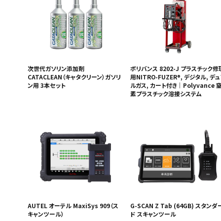
次世代ガソリン添加剤
ポリバンス 8202-J プラスチック修
CATACLEAN（キャタクリーン）ガソリ
用NITRO-FUZER®, デジタル, デ
ン用 3本セット
ルガス, カート付き｜Polyvance 
素プラスチック溶接システム
AUTEL オーテル MaxiSys 909（ス
G-SCAN Z Tab (64GB) スタンダ
キャンツール）
ド スキャンツール