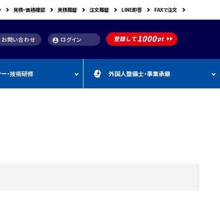
り
見積・価格確認
見積履歴
注文履歴
LINE即答
FAXで注文
お問い合わせ
ログイン
account_circle
ナー・技術研修
外国人整備士・事業承継
補助金
洗浄機関連
スキャンツール購入で使え
車体整備・塗装用機器
補助金お役立ち資料
動・空圧工具
カテゴリー
CEBORA
カテゴリー
外
カテゴリー
M
FDM
カテゴリー
る補助金
国
&
人
A
カテゴリー
ビンツェル
カテゴリー
カテゴリー
CATACLEAN
カテゴリー
人
・
り補助金
部品洗浄台（パーツウォッシャー）
塗装・乾燥ブース
補助金お役立ち情報
材
事
最新 スキャンツール導入
業
RODIM
スーパーフィットNANO
補助金情報
承
構築補助金
プレパレーションシステム
継
指定・認証工具
IYASAKA
Bishamon
最新 スキャンツール補助
事業者持続化補助
フレーム修正機・ジグ修正機
金 対象機器
A GLAZE
光マックス
静電気対策用品
推奨セット
スキャンツール 製品一覧
補助金
B-TEC
DRIVISION Japan
三次元計測機・3D測定システム・ボデ
投資補助事業
ィアライメント測定機
Spanesi
ACJ
補助金導入事例集