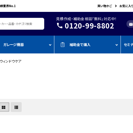
績業界No.1
買い物かご
お気に入
見積作成・補助金相談「無料」対応中！
0120-99-8802
call
mail
ガレージ機器
補助金で購入
セミ
ウィンドウケア
レージ機器・整備設備
機器を補助金で購入
おすすめの
oADAS
空調・電設資材/電気材料
BOSCH
John Bean
作業工具/電
測定・測量用品
AMATO
COMPACT MIG
TENZI
タイヤ・ホイール用ツール
車検検査ライン
・ものづく
スキャンツール・OBD故障診断機
ap-on
ALTIA
KTC
リフト・ジャッキ
アライメントテスター・リフ
・事業再
アライメント
ト
njyo
Tool Planet
BANZAI
タイヤチェンジャー
・小規模
ADAS・エーミングサポートツール
エーミング・電子制御装置
金
AHLE
タムラテコ
OMCN
エアーコンプレッサー
整備機器
圧力・流量測定
・IT導入
ECO
BACRON
G-Scan
エアーゲージ
塗装ブース・プレパレーショ
環境測定（自然環境/安全環境）
・省力化
ンシステム
NJO
HORIBA
ZKE
インパクトレンチ
検電テスター・コードリーダー