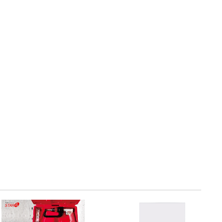
・引継補助金
Ag+
Standox
インフラ補助金
秋田県の整備工場
sui
Butler
EIWA
ts
初期費用・ラン
A
ト0円！」
カレラ
PEA パーフェクトエコエ
アー
MEGALiFe
Global Jig
ZERO SPRASH
TOYO SEIKI
Kansai Paint
CHIEF EZ LINER
DR