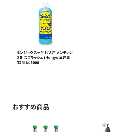
MUCH-1
Ba
アネスト岩田
FE
ValueTrading
A
ハンセン・ジャパン
NI
Polyvance
M
ホンジョウ スッキリくん用 メンテナン
カテゴリから選ぶ
ス剤 スプラッシュ (Honjyo 本荘興
HASCO
IC
産）品番：5000
メーカーから選ぶ
CAR-O-LINER
B
ガレージ機器
補助金で購入
おすすめ商品