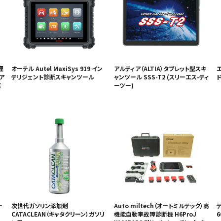
理
オーテル Autel MaxiSys 919 イン
アルティア（ALTIA）タブレット型スキ
エ
ュア
テリジェント診断スキャンツール
ャンツール SSS-T2 (スリーエス-ティ
窒
ーツー)
ー
次世代ガソリン添加剤
Auto miltech（オートミルテック）高
CATACLEAN（キャタクリーン）ガソリ
機能自動車故障診断機 H6ProJ
6