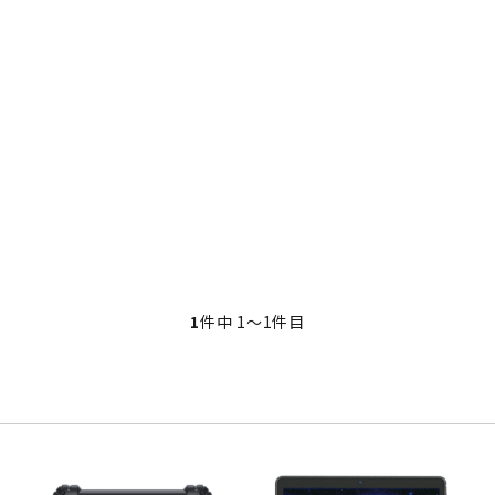
・事業承継
フレーム修正機・三次元計
lance+
BENDPAK
Quick Jack
ホイールバランサー
ヘッドライトテスター
測機
・EV充電
NICE
タイヤ修理ツールキット
Coral
Chemours-Mit
オパシメーター
スキャンツール
Fluoroproduc
「今なら
ニングコス
インテリジェント・クリアランス・ソナ
整備システム
NZEN
KOWA
ビジョン
ー（ICS）取付角度測定
溶接機
SHINO
nichicon
カーアゲくん
各種リフト
S ACADEMY
CAR BENCH
ZERO DOT
レッカー
HINEN
NITTO KOGYO
Kansai Denki
ヘッドライトテスター
-PRO
SmartSafe
Caffe d Italia
エアコンガス回収機
タイヤチェンジャー
1
件中 1〜1件目