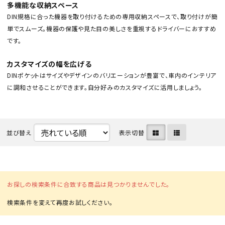
多機能な収納スペース
DIN規格に合った機器を取り付けるための専用収納スペースで、取り付けが簡
単でスムーズ。機器の保護や見た目の美しさを重視するドライバーにおすすめ
です。
カスタマイズの幅を広げる
DINポケットはサイズやデザインのバリエーションが豊富で、車内のインテリア
カテゴリから選ぶ
に調和させることができます。自分好みのカスタマイズに活用しましょう。
メーカーから選ぶ
並び替え
表示切替
ガレージ機器
補助金で購入
お探しの検索条件に合致する商品は見つかりませんでした。