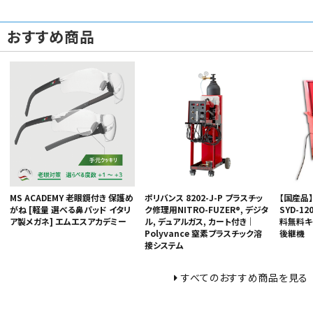
おすすめ商品
MS ACADEMY 老眼鏡付き 保護め
ポリバンス 8202-J-P プラスチッ
【国産品
がね [軽量 選べる鼻パッド イタリ
ク修理用NITRO-FUZER®, デジタ
SYD-1
ア製メガネ] エムエスアカデミー
ル, デュアルガス, カート付き｜
料無料キャ
Polyvance 窒素プラスチック溶
後継機
接システム
すべてのおすすめ商品を見る