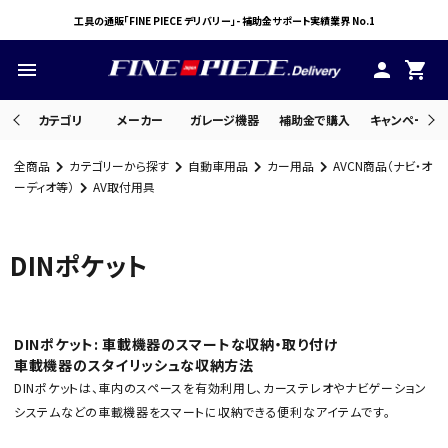
工具の通販「FINE PIECE デリバリー」- 補助金サポート実績業界 No.1
menu
person
shopping_cart
カテゴリ
メーカー
ガレージ機器
補助金で購入
キャンペーン・
全商品
カテゴリーから探す
自動車用品
カー用品
AVCN商品（ナビ・オ
search
ーディオ等）
AV取付用具
DINポケット
ACCOUNT MENU
ようこそ ゲスト 様
meeting_room
person
ログイン
会員登録
DINポケット: 車載機器のスマートな収納・取り付け
車載機器のスタイリッシュな収納方法
DINポケットは、車内のスペースを有効利用し、カーステレオやナビゲーション
システムなどの車載機器をスマートに収納できる便利なアイテムです。