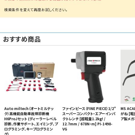
おすすめ商品
カテゴリから選ぶ
メーカーから選ぶ
ガレージ機器
補助金で購入
ファインピース（FINE PIECE）1/2"
Auto miltech（オートミルテッ
MS AC
スーパーコンパクト・エアーインパ
ク）高機能自動車故障診断機
がね [軽
クトレンチ [超軽量1.2kg! /
H6ProJセット (ディーラーレベル
ア製メガ
12.7mm / 678N・m] PI-1498-
診断、作業サポート、エイミング、プ
VG
ログラミング、キープログラミン
グ）