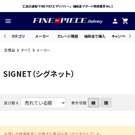
工具の通販「FINE PIECE デリバリー」- 補助金サポート実績業界 No.1
menu
person
shopping_cart
カテゴリ
メーカー
ガレージ機器
補助金で購入
キャンペーン・
全商品
すべて
メーカー
search
SIGNET（シグネット）
ACCOUNT MENU
ようこそ ゲスト 様
meeting_room
person
並び替え
表示切替
ログイン
会員登録
お探しの検索条件に合致する商品は見つかりませんでした。