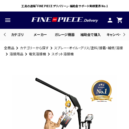
工具の通販「FINE PIECE デリバリー」- 補助金サポート実績業界 No.1
menu
person
shopping_cart
カテゴリ
メーカー
ガレージ機器
補助金で購入
キャンペーン・
全商品
カテゴリーから探す
スプレー・オイル・グリス/塗料/接着・補修/溶接
search
溶接用品
電気溶接機
スポット溶接機
ACCOUNT MENU
ようこそ ゲスト 様
meeting_room
person
ログイン
会員登録