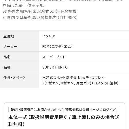
を備えた最上位モデル。
超高張力鋼板対応水冷式スポット溶接機。
※国内では最も高い溶接能力（自社調べ）
生産地
イタリア
メーカー
FDM（エフディエム）
品名
スーパープント
品番
SUPER PUNTO
仕様・スペック
水冷式スポット溶接機 Newディスプレイ
3(C型ガン, X型ガン, 片面ガン)+1(スタッド溶植)
【送料・設置費用はお問合せください】【業販価格は会員ページにログイン】
本体一式（取扱説明費用除く / 車上渡しのみの場合送
料無料）