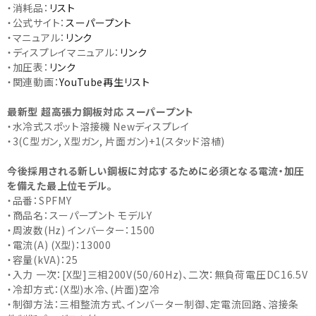
・消耗品：
リスト
・公式サイト：
スーパープント
・マニュアル：
リンク
・ディスプレイマニュアル：
リンク
・加圧表：
リンク
・関連動画：
YouTube再生リスト
最新型 超高張力鋼板対応 スーパープント
・水冷式スポット溶接機 Newディスプレイ
・3(C型ガン, X型ガン, 片面ガン)+1(スタッド溶植)
​今後採用される新しい鋼板に対応するために必須となる電流・加圧
を備えた最上位モデル。
・品番：SPFMY
・商品名：スーパープント モデルY
・周波数(Hz) インバーター：1500
・電流(A) (X型)：13000
・容量(kVA)：25
・入力 一次：[X型]三相200V(50/60Hz)、二次：無負荷電圧DC16.5V
・冷却方式：(X型)水冷、(片面)空冷
・制御方法：三相整流方式、インバーター制御、定電流回路、溶接条