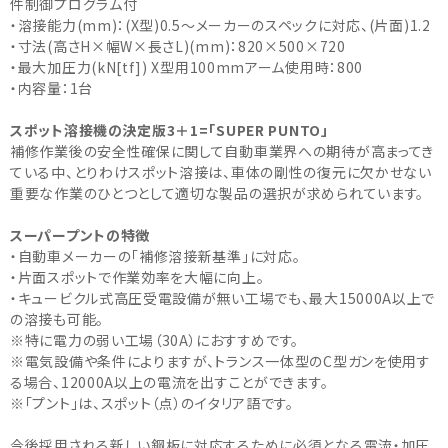
件制御プログラム付
・溶接能力(mm)：(X型)0.5～メーカーのスペックに対応、(片面)1.2
・寸法(高さH×幅W×長さL)(mm)：820×500×720
・最大加圧力(kN[tf]) X型用100mmアーム使用時：800
・内容量：1台
スポット溶接機の決定版3＋1=「SUPER PUNTO」
補修作業後の安全性確保に関して自動車業界への期待が高まってき
ている中、とりわけスポット溶接は、車体の剛性の復元に欠かせない
重要な作業のひとつとして適切な製品の選択が求められています。
スーパープントの特徴
・自動車メーカーの「補修溶接新基準」に対応。
・片面スポットで作業効率を大幅に向上。
・キュービクル式高圧受電設備が無い工場でも、最大15000A以上で
の溶接も可能。
※特に電力の弱い工場（30A）におすすめです。
※電気設備や条件によりますが、トランス一体型のC型ガンを使用す
る場合、12000A以上の電流を出すことができます。
※「プント」は、スポット（点）のイタリア語です。
今後採用される新しい鋼板に対応するために必須となる電流・加圧