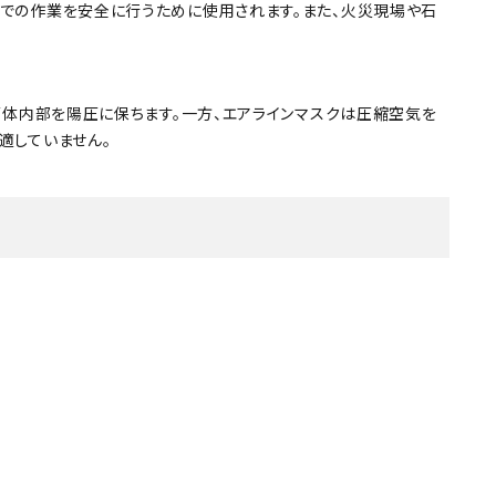
・引継補助金
での作業を安全に行うために使用されます。また、火災現場や石
Ag+
Standox
インフラ補助金
秋田県の整備工場
sui
Butler
EIWA
ts
初期費用・ラン
A
ト0円！」
カレラ
PEA パーフェクトエコエ
面体内部を陽圧に保ちます。一方、エアラインマスクは圧縮空気を
アー
適していません。
MEGALiFe
Global Jig
ZERO SPRASH
TOYO SEIKI
Kansai Paint
CHIEF EZ LINER
DR