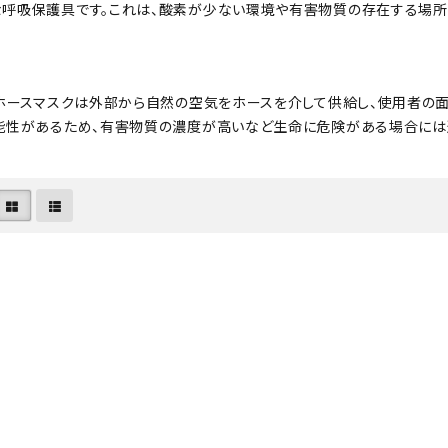
・事業承継
フレーム修正機・三次元計
呼吸保護具です。これは、酸素が少ない環境や有害物質の存在する場所
lance+
BENDPAK
Quick Jack
ホイールバランサー
ヘッドライトテスター
測機
・EV充電
NICE
タイヤ修理ツールキット
Coral
Chemours-Mit
オパシメーター
スキャンツール
Fluoroproduc
「今なら
ニングコス
インテリジェント・クリアランス・ソナ
整備システム
NZEN
KOWA
ビジョン
。ホースマスクは外部から自然の空気をホースを介して供給し、使用者の
ー（ICS）取付角度測定
溶接機
能性があるため、有害物質の濃度が高いなど生命に危険がある場合には
SHINO
nichicon
カーアゲくん
各種リフト
S ACADEMY
CAR BENCH
ZERO DOT
レッカー
HINEN
NITTO KOGYO
Kansai Denki
ヘッドライトテスター
-PRO
SmartSafe
Caffe d Italia
エアコンガス回収機
タイヤチェンジャー