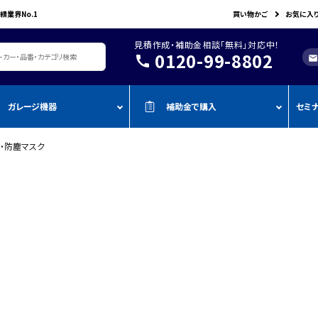
績業界No.1
買い物かご
お気に入
見積作成・補助金相談「無料」対応中！
0120-99-8802
call
mail
ガレージ機器
補助金で購入
セミ
・防塵マスク
レージ機器・整備設備
機器を補助金で購入
おすすめの
oADAS
空調・電設資材/電気材料
BOSCH
John Bean
作業工具/電
測定・測量用品
AMATO
COMPACT MIG
TENZI
タイヤ・ホイール用ツール
車検検査ライン
・ものづく
スキャンツール・OBD故障診断機
ap-on
ALTIA
KTC
リフト・ジャッキ
アライメントテスター・リフ
・事業再
アライメント
ト
njyo
Tool Planet
BANZAI
タイヤチェンジャー
・小規模
ADAS・エーミングサポートツール
エーミング・電子制御装置
金
AHLE
タムラテコ
OMCN
エアーコンプレッサー
整備機器
圧力・流量測定
・IT導入
ECO
BACRON
G-Scan
エアーゲージ
塗装ブース・プレパレーショ
環境測定（自然環境/安全環境）
・省力化
ンシステム
NJO
HORIBA
ZKE
インパクトレンチ
検電テスター・コードリーダー