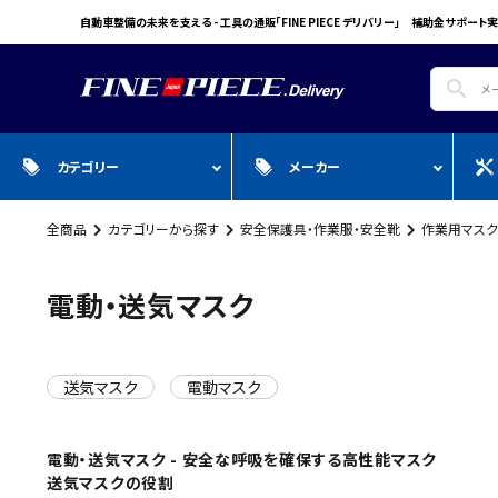
自動車整備の未来を支える - 工具の通販「FINE PIECE デリバリー」 補助金サポート実
search
カテゴリー
メーカー
全商品
カテゴリーから探す
安全保護具・作業服・安全靴
作業用マスク
search
ガ
全商品
WIN CAR
自動車用品
Pr
スプレー・オイル・グリス/塗料/接着・補
FINE PIECE
安全保護具・作業服・安全靴
Y
電動・送気マスク
修/溶接
ACCOUNT MENU
BIG WAVE
Sn
ようこそ ゲスト 様
Bellof
Ho
送気マスク
電動マスク
meeting_room
person
ログイン
会員登録
STW
M
Autel
T
電動・送気マスク - 安全な呼吸を確保する高性能マスク
WIKA
E
送気マスクの役割