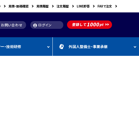
り
見積・価格確認
見積履歴
注文履歴
LINE即答
FAXで注文
お問い合わせ
ログイン
account_circle
ナー・技術研修
外国人整備士・事業承継
補助金
洗浄機関連
スキャンツール購入で使え
車体整備・塗装用機器
補助金お役立ち資料
動・空圧工具
カテゴリー
CEBORA
カテゴリー
外
カテゴリー
M
FDM
カテゴリー
る補助金
国
&
人
A
カテゴリー
ビンツェル
カテゴリー
カテゴリー
CATACLEAN
カテゴリー
人
・
り補助金
部品洗浄台（パーツウォッシャー）
塗装・乾燥ブース
補助金お役立ち情報
材
事
最新 スキャンツール導入
業
RODIM
スーパーフィットNANO
補助金情報
承
構築補助金
プレパレーションシステム
継
指定・認証工具
IYASAKA
Bishamon
最新 スキャンツール補助
事業者持続化補助
フレーム修正機・ジグ修正機
金 対象機器
A GLAZE
光マックス
静電気対策用品
推奨セット
スキャンツール 製品一覧
補助金
B-TEC
DRIVISION Japan
三次元計測機・3D測定システム・ボデ
投資補助事業
ィアライメント測定機
Spanesi
ACJ
補助金導入事例集