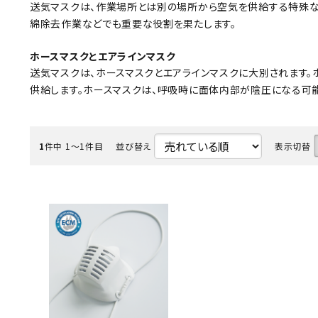
送気マスクは、作業場所とは別の場所から空気を供給する特殊な
MUCH-1
Ba
綿除去作業などでも重要な役割を果たします。
アネスト岩田
FE
ホースマスクとエアラインマスク
ValueTrading
A
送気マスクは、ホースマスクとエアラインマスクに大別されます
供給します。ホースマスクは、呼吸時に面体内部が陰圧になる可
ハンセン・ジャパン
NI
Polyvance
M
カテゴリから選ぶ
1
件中 1〜1件目
並び替え
表示切替
HASCO
IC
メーカーから選ぶ
CAR-O-LINER
B
ガレージ機器
補助金で購入