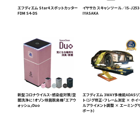
エフディエム Star4 スポットカッター
イヤサカ スキャンツール／IS-J253
FDM S4-DS
IYASAKA
新型コロナウイルス・感染症対策/空
エフディエム 3WAY多機能ADASリ
間洗浄に！オゾン除菌脱臭機「エアウ
ト（ジグ修正・フレーム測定 × ホイ
ォッシュ」Duo
ルアライメント調整 × エーミング
ポート）