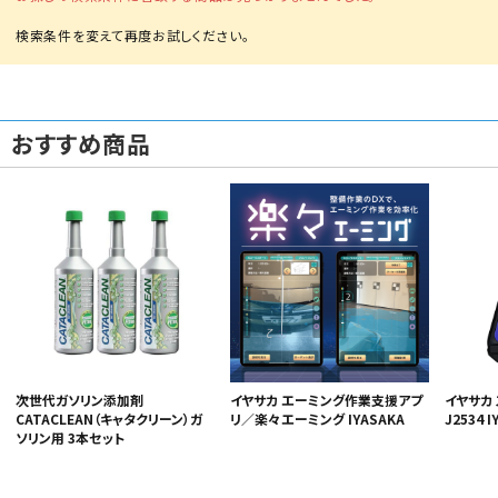
おすすめ商品
カテゴリから選ぶ
メーカーから選ぶ
ガレージ機器
補助金で購入
次世代ガソリン添加剤
イヤサカ エーミング作業支援アプ
イヤサカ 
CATACLEAN（キャタクリーン）ガ
リ／楽々エーミング IYASAKA
J2534 I
ソリン用 3本セット