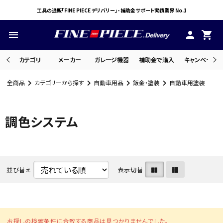
工具の通販「FINE PIECE デリバリー」- 補助金サポート実績業界 No.1
menu
person
shopping_cart
カテゴリ
メーカー
ガレージ機器
補助金で購入
キャンペーン・
全商品
カテゴリーから探す
自動車用品
鈑金・塗装
自動車用塗装
search
調色システム
ACCOUNT MENU
ようこそ ゲスト 様
meeting_room
person
並び替え
表示切替
ログイン
会員登録
お探しの検索条件に合致する商品は見つかりませんでした。