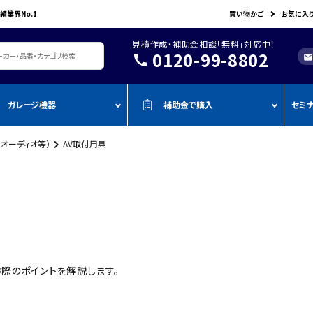
績業界No.1
買い物かご
お気に入
見積作成・補助金相談「無料」対応中！
0120-99-8802
call
mail
ガレージ機器
補助金で購入
セミ
・オーディオ等）
AV取付用具
レージ機器・整備設備
機器を補助金で購入
おすすめの
oADAS
空調・電設資材/電気材料
BOSCH
John Bean
作業工具/電
測定・測量用品
AMATO
COMPACT MIG
TENZI
タイヤ・ホイール用ツール
車検検査ライン
・ものづく
スキャンツール・OBD故障診断機
ap-on
ALTIA
KTC
リフト・ジャッキ
アライメントテスター・リフ
・事業再
アライメント
ト
njyo
Tool Planet
BANZAI
タイヤチェンジャー
・小規模
ADAS・エーミングサポートツール
エーミング・電子制御装置
金
AHLE
タムラテコ
OMCN
エアーコンプレッサー
整備機器
圧力・流量測定
・IT導入
際のポイントを解説します。
ECO
BACRON
G-Scan
エアーゲージ
塗装ブース・プレパレーショ
環境測定（自然環境/安全環境）
・省力化
ンシステム
NJO
HORIBA
ZKE
インパクトレンチ
検電テスター・コードリーダー