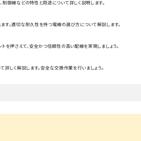
・事業承継
フレーム修正機・三次元計
、制御線などの特性と用途について詳しく説明します。
lance+
BENDPAK
Quick Jack
ホイールバランサー
ヘッドライトテスター
測機
・EV充電
NICE
タイヤ修理ツールキット
Coral
Chemours-Mit
オパシメーター
スキャンツール
Fluoroproduc
「今なら
ます。適切な耐久性を持つ電線の選び方について解説します。
ニングコス
インテリジェント・クリアランス・ソナ
整備システム
NZEN
KOWA
ビジョン
ー（ICS）取付角度測定
溶接機
SHINO
nichicon
カーアゲくん
トを押さえて、安全かつ信頼性の高い配線を実現しましょう。
各種リフト
S ACADEMY
CAR BENCH
ZERO DOT
レッカー
HINEN
NITTO KOGYO
Kansai Denki
て詳しく解説します。安全な交換作業を行いましょう。
ヘッドライトテスター
-PRO
SmartSafe
Caffe d Italia
エアコンガス回収機
タイヤチェンジャー