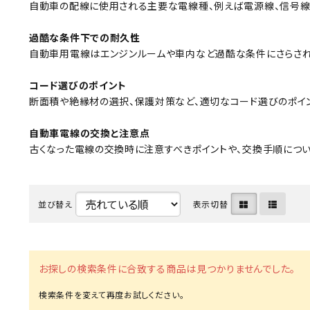
自動車の配線に使用される主要な電線種、例えば電源線、信号線
MUCH-1
Ba
アネスト岩田
FE
過酷な条件下での耐久性
自動車用電線はエンジンルームや車内など過酷な条件にさらされ
ValueTrading
A
コード選びのポイント
ハンセン・ジャパン
NI
断面積や絶縁材の選択、保護対策など、適切なコード選びのポイン
Polyvance
M
カテゴリから選ぶ
自動車電線の交換と注意点
HASCO
IC
古くなった電線の交換時に注意すべきポイントや、交換手順につい
メーカーから選ぶ
CAR-O-LINER
B
ガレージ機器
並び替え
表示切替
補助金で購入
お探しの検索条件に合致する商品は見つかりませんでした。