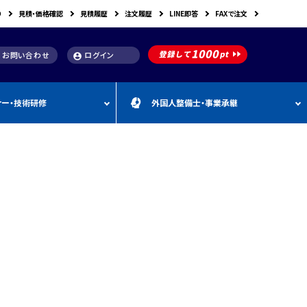
り
見積・価格確認
見積履歴
注文履歴
LINE即答
FAXで注文
お問い合わせ
ログイン
account_circle
ナー・技術研修
外国人整備士・事業承継
補助金
洗浄機関連
スキャンツール購入で使え
車体整備・塗装用機器
補助金お役立ち資料
動・空圧工具
カテゴリー
CEBORA
カテゴリー
外
カテゴリー
M
FDM
カテゴリー
る補助金
国
&
人
A
カテゴリー
ビンツェル
カテゴリー
カテゴリー
CATACLEAN
カテゴリー
人
・
り補助金
部品洗浄台（パーツウォッシャー）
塗装・乾燥ブース
補助金お役立ち情報
材
事
最新 スキャンツール導入
業
RODIM
スーパーフィットNANO
補助金情報
承
構築補助金
プレパレーションシステム
継
指定・認証工具
IYASAKA
Bishamon
最新 スキャンツール補助
事業者持続化補助
フレーム修正機・ジグ修正機
金 対象機器
A GLAZE
光マックス
静電気対策用品
推奨セット
スキャンツール 製品一覧
補助金
B-TEC
DRIVISION Japan
三次元計測機・3D測定システム・ボデ
投資補助事業
ィアライメント測定機
Spanesi
ACJ
補助金導入事例集