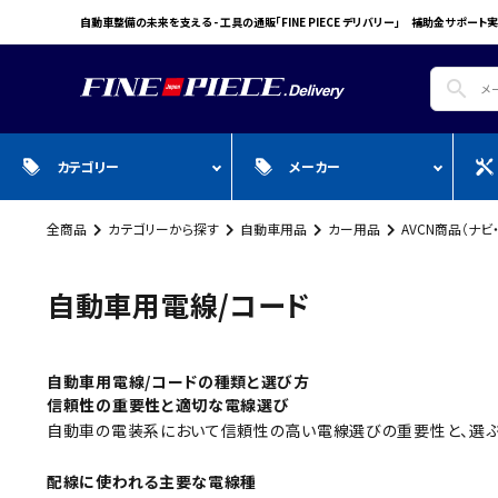
自動車整備の未来を支える - 工具の通販「FINE PIECE デリバリー」 補助金サポート実
search
カテゴリー
メーカー
全商品
カテゴリーから探す
自動車用品
カー用品
AVCN商品（ナビ
search
ガ
全商品
WIN CAR
自動車用品
Pr
スプレー・オイル・グリス/塗料/接着・補
FINE PIECE
安全保護具・作業服・安全靴
Y
自動車用電線/コード
修/溶接
ACCOUNT MENU
BIG WAVE
Sn
ようこそ ゲスト 様
Bellof
Ho
自動車用電線/コードの種類と選び方
meeting_room
person
ログイン
会員登録
信頼性の重要性と適切な電線選び
STW
M
自動車の電装系において信頼性の高い電線選びの重要性と、選ぶ
Autel
T
WIKA
E
配線に使われる主要な電線種