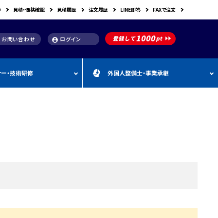
り
見積・価格確認
見積履歴
注文履歴
LINE即答
FAXで注文
お問い合わせ
ログイン
account_circle
ナー・技術研修
外国人整備士・事業承継
補助金
洗浄機関連
スキャンツール購入で使え
車体整備・塗装用機器
補助金お役立ち資料
動・空圧工具
カテゴリー
CEBORA
カテゴリー
外
カテゴリー
M
FDM
カテゴリー
る補助金
国
&
人
A
カテゴリー
ビンツェル
カテゴリー
カテゴリー
CATACLEAN
カテゴリー
人
・
り補助金
部品洗浄台（パーツウォッシャー）
塗装・乾燥ブース
補助金お役立ち情報
材
事
最新 スキャンツール導入
業
RODIM
スーパーフィットNANO
補助金情報
承
構築補助金
プレパレーションシステム
継
指定・認証工具
IYASAKA
Bishamon
最新 スキャンツール補助
事業者持続化補助
フレーム修正機・ジグ修正機
金 対象機器
A GLAZE
光マックス
静電気対策用品
推奨セット
スキャンツール 製品一覧
補助金
B-TEC
DRIVISION Japan
三次元計測機・3D測定システム・ボデ
投資補助事業
ィアライメント測定機
Spanesi
ACJ
補助金導入事例集