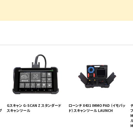
・事業承継
フレーム修正機・三次元計
lance+
BENDPAK
Quick Jack
ホイールバランサー
ヘッドライトテスター
測機
・EV充電
NICE
タイヤ修理ツールキット
Coral
Chemours-Mit
オパシメーター
スキャンツール
Fluoroproduc
「今なら
ニングコス
インテリジェント・クリアランス・ソナ
整備システム
NZEN
KOWA
ビジョン
ー（ICS）取付角度測定
溶接機
SHINO
nichicon
カーアゲくん
各種リフト
S ACADEMY
CAR BENCH
ZERO DOT
レッカー
HINEN
NITTO KOGYO
Kansai Denki
ヘッドライトテスター
-PRO
SmartSafe
Caffe d Italia
エアコンガス回収機
タイヤチェンジャー
Gスキャン G-SCAN Z スタンダード
ローンチ X431 IMMO PAD （イモパッ
チ
ブ
スキャンツール
ド）スキャンツール LAUNCH
ル
M