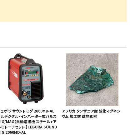
・引継補助金
Ag+
Standox
インフラ補助金
秋田県の整備工場
sui
Butler
EIWA
ts
初期費用・ラン
A
ト0円！」
カレラ
PEA パーフェクトエコエ
アー
MEGALiFe
Global Jig
ZERO SPRASH
TOYO SEIKI
Kansai Paint
CHIEF EZ LINER
DR
ェボラ サウンドミグ 2060MD-AL
アフリカ タンザニア産 酸化マグネシ
フルデジタル・インバーター式パルス
ウム 加工前 鉱物素材
MIG/MAG【自動溶接機 スチール+ア
ミトーチセット 】CEBORA SOUND
IG 2060MD-AL