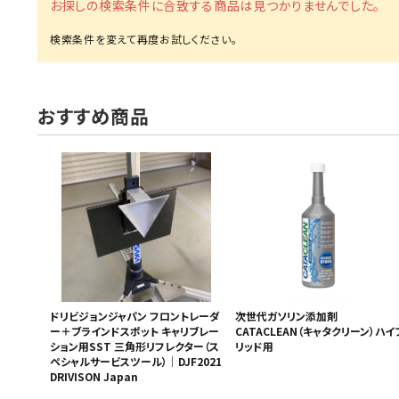
お探しの検索条件に合致する商品は見つかりませんでした。
MUCH-1
Ba
アネスト岩田
FE
ValueTrading
A
おすすめ商品
ハンセン・ジャパン
NI
Polyvance
M
カテゴリから選ぶ
HASCO
IC
メーカーから選ぶ
CAR-O-LINER
B
ガレージ機器
補助金で購入
ドリビジョンジャパン フロントレーダ
次世代ガソリン添加剤
ー＋ブラインドスポット キャリブレー
CATACLEAN（キャタクリーン）ハイ
ション用SST 三角形リフレクター（ス
リッド用
ペシャルサービスツール）｜DJF2021
DRIVISON Japan