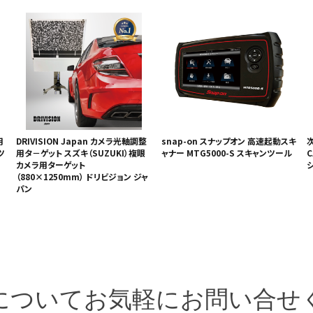
用
DRIVISION Japan カメラ光軸調整
snap-on スナップオン 高速起動スキ
ツ
用タ－ゲット スズキ（SUZUKI）複眼
ャナー MTG5000-S スキャンツール
C
カメラ用ターゲット
（880×1250mm） ドリビジョン ジャ
パン