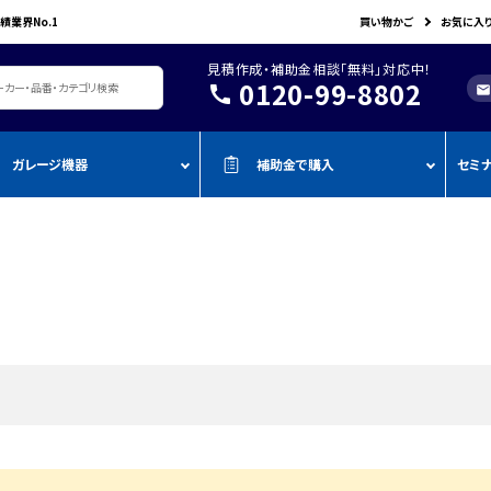
績業界No.1
買い物かご
お気に入
見積作成・補助金相談「無料」対応中！
0120-99-8802
call
mail
ガレージ機器
補助金で購入
セミ
レージ機器・整備設備
機器を補助金で購入
おすすめの
oADAS
空調・電設資材/電気材料
BOSCH
John Bean
作業工具/電
測定・測量用品
AMATO
COMPACT MIG
TENZI
タイヤ・ホイール用ツール
車検検査ライン
・ものづく
スキャンツール・OBD故障診断機
ap-on
ALTIA
KTC
リフト・ジャッキ
アライメントテスター・リフ
・事業再
アライメント
ト
njyo
Tool Planet
BANZAI
タイヤチェンジャー
・小規模
ADAS・エーミングサポートツール
エーミング・電子制御装置
金
AHLE
タムラテコ
OMCN
エアーコンプレッサー
整備機器
圧力・流量測定
・IT導入
ECO
BACRON
G-Scan
エアーゲージ
塗装ブース・プレパレーショ
環境測定（自然環境/安全環境）
・省力化
ンシステム
NJO
HORIBA
ZKE
インパクトレンチ
検電テスター・コードリーダー