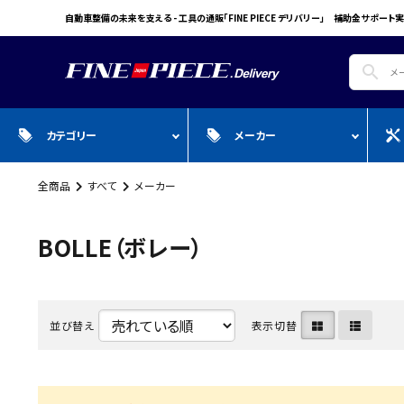
自動車整備の未来を支える - 工具の通販「FINE PIECE デリバリー」 補助金サポート実
search
カテゴリー
メーカー
全商品
すべて
メーカー
search
ガ
全商品
WIN CAR
自動車用品
Pr
スプレー・オイル・グリス/塗料/接着・補
FINE PIECE
安全保護具・作業服・安全靴
Y
BOLLE（ボレー）
修/溶接
ACCOUNT MENU
BIG WAVE
Sn
ようこそ ゲスト 様
Bellof
Ho
meeting_room
person
並び替え
表示切替
ログイン
会員登録
STW
M
Autel
T
WIKA
E