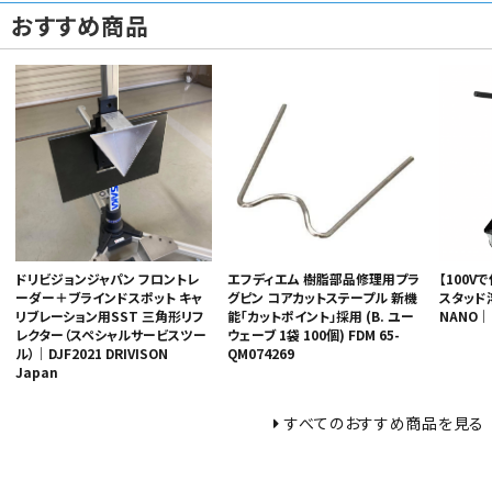
おすすめ商品
ドリビジョンジャパン フロントレ
エフディエム 樹脂部品修理用プラ
【100V
ーダー＋ブラインドスポット キャ
グピン コアカットステープル 新機
スタッド
リブレーション用SST 三角形リフ
能「カットポイント」採用 (B. ユー
NANO｜
レクター（スペシャルサービスツー
ウェーブ 1袋 100個) FDM 65-
ル）｜DJF2021 DRIVISON
QM074269
Japan
すべてのおすすめ商品を見る