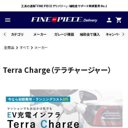
工具の通販「FINE PIECE デリバリー」- 補助金サポート実績業界 No.1
menu
person
shopping_cart
カテゴリ
メーカー
ガレージ機器
補助金で購入
キャンペーン・
全商品
すべて
メーカー
search
Terra Charge（テラチャージャー）
ACCOUNT MENU
ようこそ ゲスト 様
meeting_room
person
ログイン
会員登録