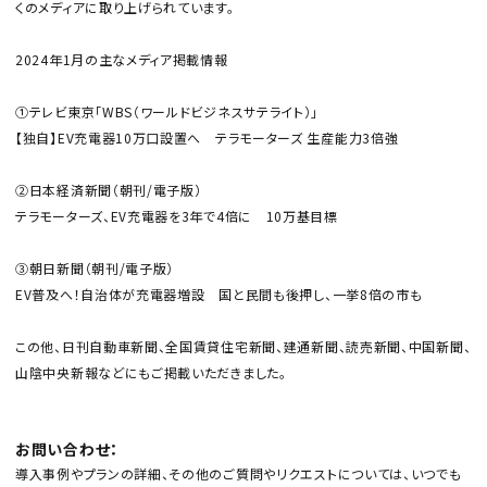
くのメディアに取り上げられています。
2024年1月の主なメディア掲載情報
①テレビ東京「WBS（ワールドビジネスサテライト）」
【独自】EV充電器10万口設置へ テラモーターズ 生産能力3倍強
②日本経済新聞（朝刊/電子版）
テラモーターズ、EV充電器を3年で4倍に 10万基目標
③朝日新聞（朝刊/電子版）
EV普及へ！自治体が充電器増設 国と民間も後押し、一挙8倍の市も
この他、日刊自動車新聞、全国賃貸住宅新聞、建通新聞、読売新聞、中国新聞、
山陰中央新報などにもご掲載いただきました。
お問い合わせ：
導入事例やプランの詳細、その他のご質問やリクエストについては、いつでも