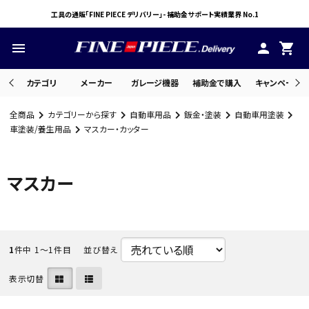
工具の通販「FINE PIECE デリバリー」- 補助金サポート実績業界 No.1
menu
person
shopping_cart
カテゴリ
メーカー
ガレージ機器
補助金で購入
キャンペーン・
全商品
カテゴリーから探す
自動車用品
鈑金・塗装
自動車用塗装
search
車塗装/養生用品
マスカー・カッター
マスカー
ACCOUNT MENU
ようこそ ゲスト 様
meeting_room
person
ログイン
会員登録
1
件中 1〜1件目
並び替え
表示切替