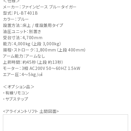
＜仕様＞
メーカー：ファインピース ブルータイガー
型式：PL-BT401B
カラー：ブルー
設置方法：床上 / 埋設兼用タイプ
油圧ユニット：別置き
受台寸法：4,700mm
能力：4,000kg（上段 3,000kg）
揚程・ストローク：1,800mm（上段 400mm）
アーム能力：アームなし
上昇時間：約45秒（上段 約13秒）
モーター：3相 AC200V 50～60HZ 1.5kW
エアー圧：4～5kg/㎠
＜オプション品＞
・有線リモコン
・サブステップ
<アライメントリフト 土間図面>