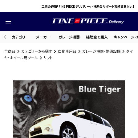
工具の通販「FINE PIECE デリバリー」- 補助金サポート実績業界 No.1
menu
カテゴリ
メーカー
ガレージ機器
補助金で購入
キャンペーン・
全商品
カテゴリーから探す
自動車用品
ガレージ機器・整備設備
タイ
search
ヤ・ホイール用ツール
リフト
ACCOUNT MENU
ようこそ ゲスト 様
meeting_room
person
ログイン
会員登録