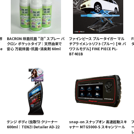
修
BACRON 除菌抗菌 ”泡” スプレー バ
ファインピース ブルータイガー マル
F
クロン ポケットタイプ｜天然由来で
チアライメントリフト（ブルー） [4t パ
e
安心 万能除菌・抗菌・消臭剤 60ml
ワフルモデル] FINE PIECE PL-
BT401B
テンジ ボディ（虫取り）クリーナー
snap-on スナップオン 高速起動スキ
フ
600ml｜TENZI Detailer AD-22
ャナー MTG5000-S スキャンツール
レ