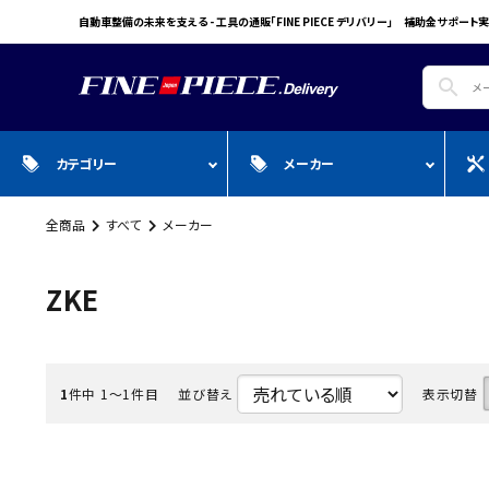
自動車整備の未来を支える - 工具の通販「FINE PIECE デリバリー」 補助金サポート実
search
カテゴリー
メーカー
全商品
すべて
メーカー
search
ガ
全商品
WIN CAR
自動車用品
Pr
スプレー・オイル・グリス/塗料/接着・補
FINE PIECE
安全保護具・作業服・安全靴
Y
ZKE
修/溶接
ACCOUNT MENU
BIG WAVE
Sn
ようこそ ゲスト 様
Bellof
Ho
meeting_room
person
1
件中 1〜1件目
並び替え
表示切替
ログイン
会員登録
STW
M
Autel
T
WIKA
E