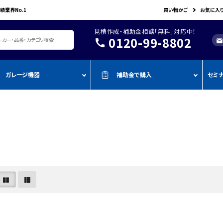
績業界No.1
買い物かご
お気に入
見積作成・補助金相談「無料」対応中！
0120-99-8802
call
mail
ガレージ機器
補助金で購入
セミ
レージ機器・整備設備
機器を補助金で購入
おすすめの
oADAS
空調・電設資材/電気材料
BOSCH
John Bean
作業工具/電
測定・測量用品
AMATO
COMPACT MIG
TENZI
タイヤ・ホイール用ツール
車検検査ライン
・ものづく
スキャンツール・OBD故障診断機
ap-on
ALTIA
KTC
リフト・ジャッキ
アライメントテスター・リフ
・事業再
アライメント
ト
njyo
Tool Planet
BANZAI
タイヤチェンジャー
・小規模
ADAS・エーミングサポートツール
エーミング・電子制御装置
金
AHLE
タムラテコ
OMCN
エアーコンプレッサー
整備機器
圧力・流量測定
・IT導入
ECO
BACRON
G-Scan
エアーゲージ
塗装ブース・プレパレーショ
環境測定（自然環境/安全環境）
・省力化
ンシステム
NJO
HORIBA
ZKE
インパクトレンチ
検電テスター・コードリーダー