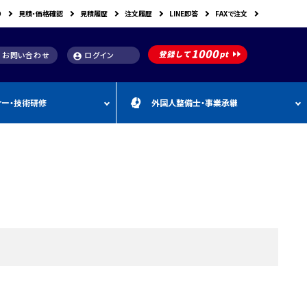
り
見積・価格確認
見積履歴
注文履歴
LINE即答
FAXで注文
お問い合わせ
ログイン
account_circle
ナー・技術研修
外国人整備士・事業承継
補助金
洗浄機関連
スキャンツール購入で使え
車体整備・塗装用機器
補助金お役立ち資料
動・空圧工具
カテゴリー
CEBORA
カテゴリー
外
カテゴリー
M
FDM
カテゴリー
る補助金
国
&
人
A
カテゴリー
ビンツェル
カテゴリー
カテゴリー
CATACLEAN
カテゴリー
人
・
り補助金
部品洗浄台（パーツウォッシャー）
塗装・乾燥ブース
補助金お役立ち情報
材
事
最新 スキャンツール導入
業
RODIM
スーパーフィットNANO
補助金情報
承
構築補助金
プレパレーションシステム
継
指定・認証工具
IYASAKA
Bishamon
最新 スキャンツール補助
事業者持続化補助
フレーム修正機・ジグ修正機
金 対象機器
A GLAZE
光マックス
静電気対策用品
推奨セット
スキャンツール 製品一覧
補助金
B-TEC
DRIVISION Japan
三次元計測機・3D測定システム・ボデ
投資補助事業
ィアライメント測定機
Spanesi
ACJ
補助金導入事例集