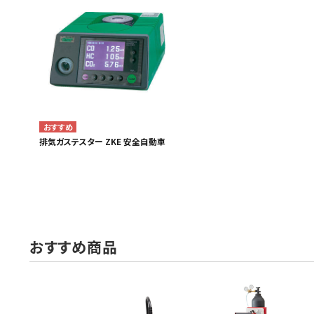
MUCH-1
Ba
アネスト岩田
FE
ValueTrading
A
ハンセン・ジャパン
NI
Polyvance
M
カテゴリから選ぶ
排気ガステスター ZKE 安全自動車
HASCO
IC
メーカーから選ぶ
CAR-O-LINER
B
ガレージ機器
補助金で購入
おすすめ商品