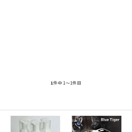
・事業承継
フレーム修正機・三次元計
lance+
BENDPAK
Quick Jack
ホイールバランサー
ヘッドライトテスター
測機
・EV充電
NICE
タイヤ修理ツールキット
Coral
Chemours-Mit
オパシメーター
スキャンツール
Fluoroproduc
「今なら
ニングコス
インテリジェント・クリアランス・ソナ
整備システム
NZEN
KOWA
ビジョン
ー（ICS）取付角度測定
溶接機
SHINO
nichicon
カーアゲくん
各種リフト
S ACADEMY
CAR BENCH
ZERO DOT
レッカー
HINEN
NITTO KOGYO
Kansai Denki
ヘッドライトテスター
-PRO
SmartSafe
Caffe d Italia
エアコンガス回収機
1
件中 1〜1件目
タイヤチェンジャー