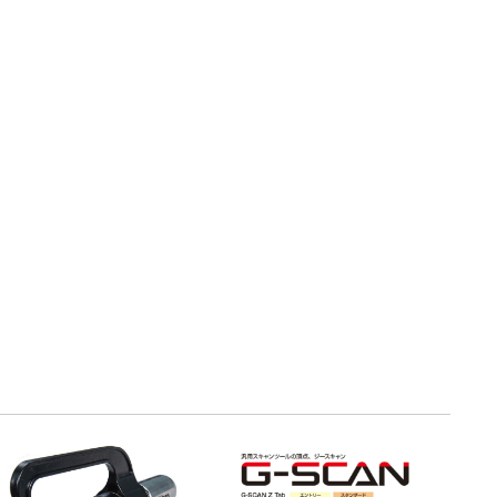
・引継補助金
Ag+
Standox
インフラ補助金
秋田県の整備工場
sui
Butler
EIWA
ts
初期費用・ラン
A
ト0円！」
カレラ
PEA パーフェクトエコエ
アー
MEGALiFe
Global Jig
ZERO SPRASH
TOYO SEIKI
Kansai Paint
CHIEF EZ LINER
DR