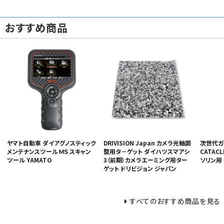
おすすめ商品
ヤマト自動車 ダイアグノスティック
DRIVISION Japan カメラ光軸調
次世代ガ
メンテナンスツール ＭＳ スキャン
整用タ－ゲット ダイハツスマアシ
CATAC
ツール YAMATO
3（前期）カメラエーミング用ター
ソリン用
ゲット ドリビジョン ジャパン
すべてのおすすめ商品を見る