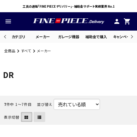
工具の通販「FINE PIECE デリバリー」- 補助金サポート実績業界 No.1
menu
person
shopping_cart
カテゴリ
メーカー
ガレージ機器
補助金で購入
キャンペーン・
全商品
すべて
メーカー
search
DR
ACCOUNT MENU
ようこそ ゲスト 様
meeting_room
person
7
件中 1〜7件目
並び替え
ログイン
会員登録
表示切替