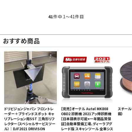
41
件中 1〜41件目
おすすめ商品
ドリビジョンジャパン フロントレ
【完売】オーテル Autel MK808
スチール
ーダー＋ブラインドスポット キャ
OBD2 診断機 2021アッ障診断機
鋼）
リブレーション用SST 三角形リフ
【日本語表示可能+一年間品質保
レクター（スペシャルサービスツー
証】自動車整備工場、ディーラプグ
ル）｜DJF2021 DRIVISON
レード版 スキャンツール 全車シス