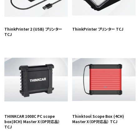
ThinkPrinter 2 (USB) プリンター
ThinkPrinter プリンター TCJ
TCJ
THINKCAR 1008C PC scope
Thinktool Scope Box (4CH)
box(8CH) Master X（OP対応品）
Master X（OP対応品） TCJ
TCJ