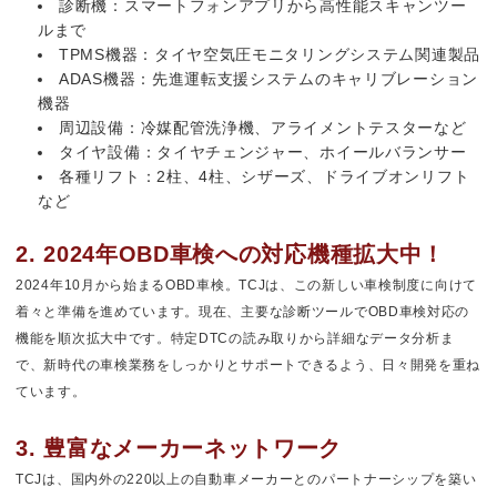
診断機：スマートフォンアプリから高性能スキャンツー
ルまで
TPMS機器：タイヤ空気圧モニタリングシステム関連製品
ADAS機器：先進運転支援システムのキャリブレーション
機器
周辺設備：冷媒配管洗浄機、アライメントテスターなど
タイヤ設備：タイヤチェンジャー、ホイールバランサー
各種リフト：2柱、4柱、シザーズ、ドライブオンリフト
など
2. 2024年OBD車検への対応機種拡大中！
2024年10月から始まるOBD車検。TCJは、この新しい車検制度に向けて
着々と準備を進めています。現在、主要な診断ツールでOBD車検対応の
機能を順次拡大中です。特定DTCの読み取りから詳細なデータ分析ま
で、新時代の車検業務をしっかりとサポートできるよう、日々開発を重ね
ています。
3. 豊富なメーカーネットワーク
TCJは、国内外の220以上の自動車メーカーとのパートナーシップを築い