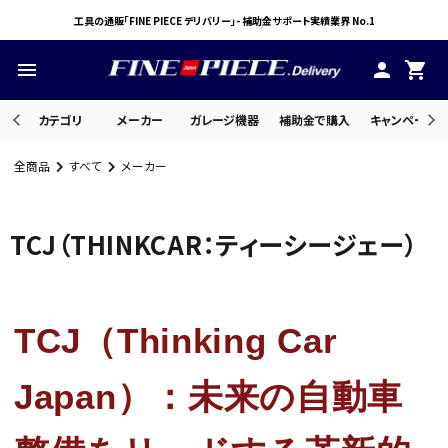
工具の通販「FINE PIECE デリバリー」- 補助金サポート実績業界 No.1
menu
person
shopping_cart
カテゴリ
メーカー
ガレージ機器
補助金で購入
キャンペーン・
全商品
すべて
メーカー
search
TCJ（THINKCAR：ティーシージェー）
ACCOUNT MENU
ようこそ ゲスト 様
TCJ（Thinking Car
meeting_room
person
ログイン
会員登録
Japan）：未来の自動車