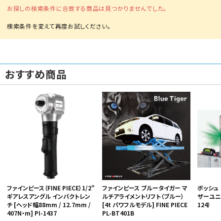
お探しの検索条件に合致する商品は見つかりませんでした。
おすすめ商品
カテゴリから選ぶ
メーカーから選ぶ
ガレージ機器
補助金で購入
ファインピース ブルータイガー マ
ボッシュ
ファインピース（FINE PIECE）1/2"
ルチアライメントリフト（ブルー）
ザーユニット
ギアレスアングル インパクトレン
[4t パワフルモデル] FINE PIECE
124）
チ [ヘッド幅88mm / 12.7mm /
PL-BT401B
407N・m] PI-1437