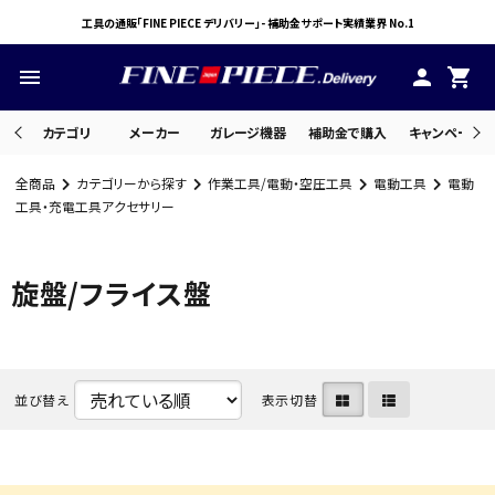
工具の通販「FINE PIECE デリバリー」- 補助金サポート実績業界 No.1
menu
person
shopping_cart
カテゴリ
メーカー
ガレージ機器
補助金で購入
キャンペーン・
全商品
カテゴリーから探す
作業工具/電動・空圧工具
電動工具
電動
search
工具・充電工具アクセサリー
旋盤/フライス盤
ACCOUNT MENU
ようこそ ゲスト 様
meeting_room
person
ログイン
会員登録
並び替え
表示切替