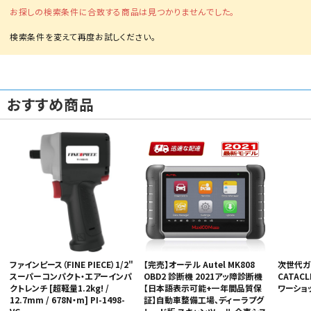
お探しの検索条件に合致する商品は見つかりませんでした。
おすすめ商品
カテゴリから選ぶ
メーカーから選ぶ
ガレージ機器
補助金で購入
ファインピース（FINE PIECE）1/2"
【完売】オーテル Autel MK808
次世代ガ
スーパーコンパクト・エアーインパ
OBD2 診断機 2021アッ障診断機
CATAC
クトレンチ [超軽量1.2kg! /
【日本語表示可能+一年間品質保
ワーショ
12.7mm / 678N・m] PI-1498-
証】自動車整備工場、ディーラプグ