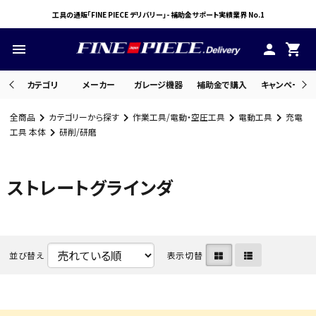
工具の通販「FINE PIECE デリバリー」- 補助金サポート実績業界 No.1
menu
person
shopping_cart
カテゴリ
メーカー
ガレージ機器
補助金で購入
キャンペーン・
全商品
カテゴリーから探す
作業工具/電動・空圧工具
電動工具
充電
search
工具 本体
研削/研磨
ストレートグラインダ
ACCOUNT MENU
ようこそ ゲスト 様
meeting_room
person
ログイン
会員登録
並び替え
表示切替