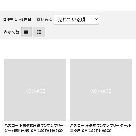
2
件中 1〜2件目
並び替え
表示切替
カテゴリから選ぶ
メーカーから選ぶ
ガレージ機器
補助金で購入
ハスコー トヨタ式圧送ワンマンブリー
ハスコー 圧送式ワンマンブリーダー/ト
ダー（特別仕様） OM-180TA HASCO
ヨタ用 OM-180T HASCO