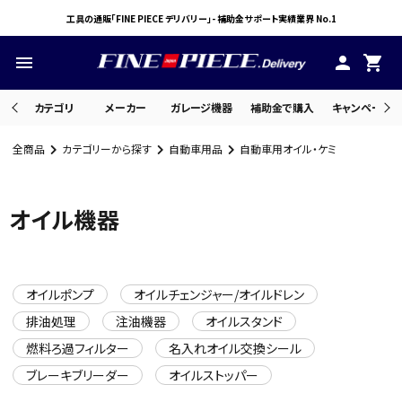
工具の通販「FINE PIECE デリバリー」- 補助金サポート実績業界 No.1
menu
person
shopping_cart
カテゴリ
メーカー
ガレージ機器
補助金で購入
キャンペーン・
全商品
カテゴリーから探す
自動車用品
自動車用オイル・ケミ
search
オイル機器
ACCOUNT MENU
ようこそ ゲスト 様
オイルポンプ
オイルチェンジャー/オイルドレン
meeting_room
person
ログイン
会員登録
排油処理
注油機器
オイルスタンド
燃料ろ過フィルター
名入れオイル交換シール
ブレーキブリーダー
オイルストッパー