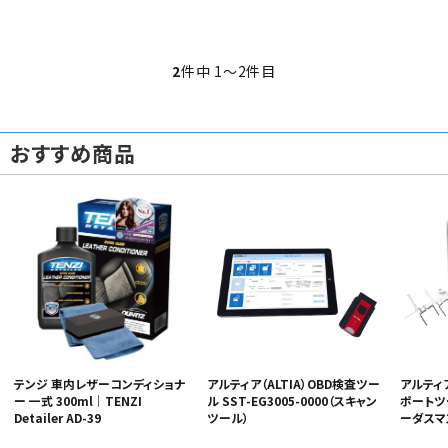
2
件中 1〜2件目
おすすめ商品
テンジ 車内レザーコンディショナ
アルティア（ALTIA）OBD検査ツー
アルティア
ー 一式 300ml｜TENZI
ル SST-EG3005-0000（スキャン
ポートツー
Detailer AD-39
ツール）
ーダスマ