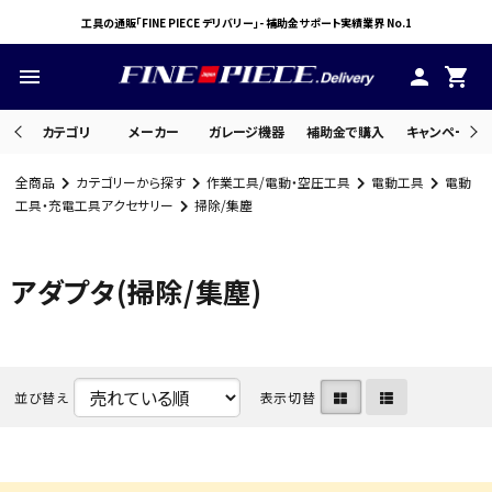
工具の通販「FINE PIECE デリバリー」- 補助金サポート実績業界 No.1
menu
person
shopping_cart
カテゴリ
メーカー
ガレージ機器
補助金で購入
キャンペーン・
全商品
カテゴリーから探す
作業工具/電動・空圧工具
電動工具
電動
search
工具・充電工具アクセサリー
掃除/集塵
アダプタ(掃除/集塵)
ACCOUNT MENU
ようこそ ゲスト 様
meeting_room
person
ログイン
会員登録
並び替え
表示切替