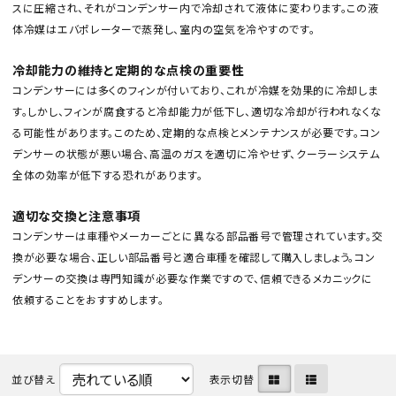
スに圧縮され、それがコンデンサー内で冷却されて液体に変わります。この液
体冷媒はエバポレーターで蒸発し、室内の空気を冷やすのです。
冷却能力の維持と定期的な点検の重要性
コンデンサーには多くのフィンが付いており、これが冷媒を効果的に冷却しま
す。しかし、フィンが腐食すると冷却能力が低下し、適切な冷却が行われなくな
る可能性があります。このため、定期的な点検とメンテナンスが必要です。コン
カテゴリから選ぶ
デンサーの状態が悪い場合、高温のガスを適切に冷やせず、クーラーシステム
全体の効率が低下する恐れがあります。
メーカーから選ぶ
適切な交換と注意事項
コンデンサーは車種やメーカーごとに異なる部品番号で管理されています。交
ガレージ機器
換が必要な場合、正しい部品番号と適合車種を確認して購入しましょう。コン
デンサーの交換は専門知識が必要な作業ですので、信頼できるメカニックに
補助金で購入
依頼することをおすすめします。
並び替え
表示切替