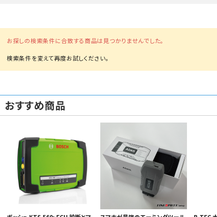
お探しの検索条件に合致する商品は見つかりませんでした。
おすすめ商品
ボッシュ KTS 560: ECU 診断とマ
B-TE
スマホが最強のエーミングツール