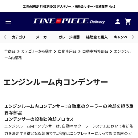
工具の通販「FINE PIECE デリバリー」- 補助金サポート実績業界 No.1
menu
person
shopping_cart
カテゴリ
メーカー
ガレージ機器
補助金で購入
キャンペーン・
全商品
カテゴリーから探す
自動車用品
自動車補修部品
エンジンル
search
ーム内部品
エンジンルーム内コンデンサー
ACCOUNT MENU
ようこそ ゲスト 様
meeting_room
person
ログイン
会員登録
エンジンルーム内コンデンサー：自動車のクーラーの冷却を担う重
要な部品
コンデンサーの役割と冷却プロセス
エンジンルーム内コンデンサーは、自動車のクーラーシステムにおいて冷却能
力を決定する鍵となる装置です。冷媒はコンプレッサーによって高温高圧のガ