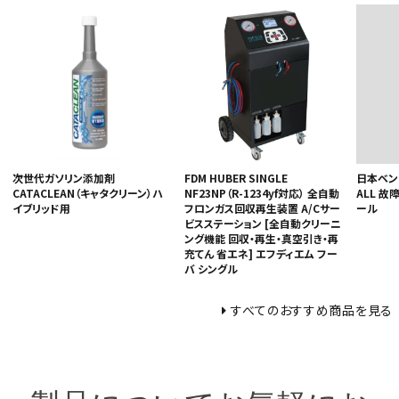
次世代ガソリン添加剤
FDM HUBER SINGLE
日本ベンチ
CATACLEAN（キャタクリーン）ハ
NF23NP（R-1234yf対応） 全自動
ALL 
イブリッド用
フロンガス回収再生装置 A/Cサー
ール
ビスステーション [全自動クリーニ
ング機能 回収・再生・真空引き・再
充てん 省エネ] エフディエム フー
バ シングル
すべてのおすすめ商品を見る