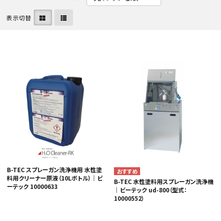
表示切替
カテゴリから選ぶ
メーカーから選ぶ
ガレージ機器
補助金で購入
B-TEC スプレーガン洗浄機用 水性塗
料用クリーナー原液（10Lボトル）｜ビ
B-TEC 水性塗料用スプレーガン洗浄機
ーテック 10000633
｜ビーテック ud-800（型式：
10000552）