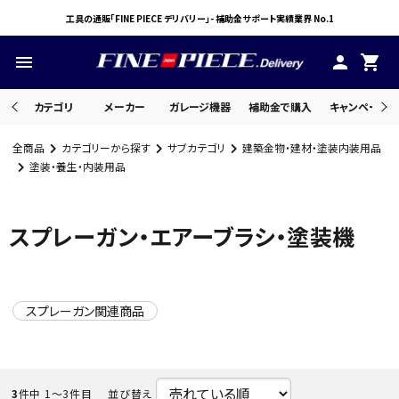
工具の通販「FINE PIECE デリバリー」- 補助金サポート実績業界 No.1
menu
person
shopping_cart
カテゴリ
メーカー
ガレージ機器
補助金で購入
キャンペーン・
全商品
カテゴリーから探す
サブカテゴリ
建築金物・建材・塗装内装用品
search
塗装・養生・内装用品
スプレーガン・エアーブラシ・塗装機
ACCOUNT MENU
ようこそ ゲスト 様
meeting_room
person
ログイン
会員登録
スプレーガン関連商品
3
件中 1〜3件目
並び替え