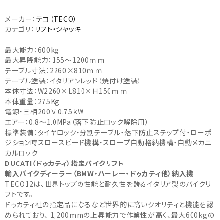
メーカー：
テコ（TECO）
カテゴリ：
リフト・ジャッキ
最大能力：600kg
最大昇降能力：155～1200ｍｍ
テーブル寸法：2260×810ｍｍ
テーブル塗装：イタリアンレッド（焼付け塗装）
本体寸法：W2260×L810×Ｈ150ｍｍ
本体重量：275Kg
電源・三相200Ｖ 0.75ｋW
エアー：0.8～1.0MPa（落下防止ロック解除用）
標準装備：タイヤロック・分割テーブル・落下防止ステップ付・ローポ
ジション時スロースピード機構・スロープ自動格納機構・自動メカニ
カルロック
DUCATI（ドゥカティ）指定バイクリフト
輸入バイクディーラー（BMW・ハーレー・ドゥカティ他）納入機
TECO12は、世界トップの性能と耐久性を誇るイタリア製のバイクリ
フトです。
ドゥカティ社の指定品になるなど世界的に高いクオリティと機能を認
められており、 1,200mmの上昇能力で作業性が高く、最大600kgの