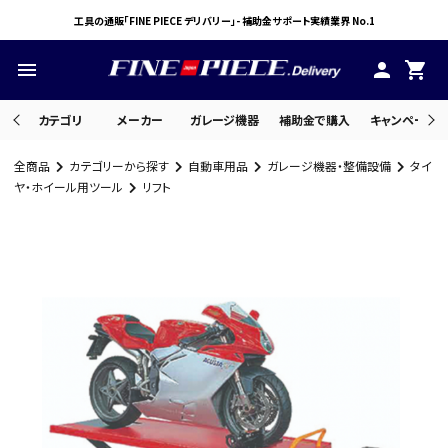
工具の通販「FINE PIECE デリバリー」- 補助金サポート実績業界 No.1
menu
person
shopping_cart
カテゴリ
メーカー
ガレージ機器
補助金で購入
キャンペーン・
全商品
カテゴリーから探す
自動車用品
ガレージ機器・整備設備
タイ
search
ヤ・ホイール用ツール
リフト
ACCOUNT MENU
ようこそ ゲスト 様
meeting_room
person
ログイン
会員登録