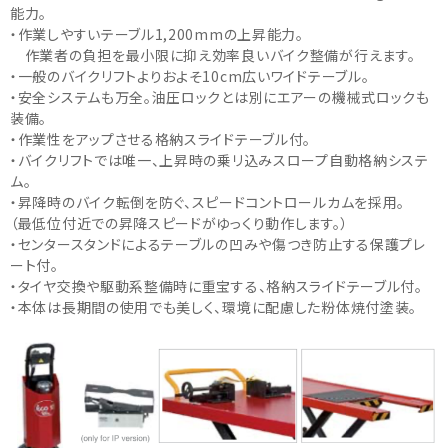
能力。
・作業しやすいテーブル1,200mmの上昇能力。
作業者の負担を最小限に抑え効率良いバイク整備が行えます。
・一般のバイクリフトよりおよそ10cm広いワイドテーブル。
・安全システムも万全。油圧ロックとは別にエアーの機械式ロックも
装備。
・作業性をアップさせる格納スライドテーブル付。
・バイクリフトでは唯一、上昇時の乗リ込みスロープ自動格納システ
ム。
・昇降時のバイク転倒を防ぐ、スピードコントロールカムを採用。
（最低位付近での昇降スピードがゆっくり動作します。）
・センタースタンドによるテーブルの凹みや傷つき防止する保護プレ
ート付。
・タイヤ交換や駆動系整備時に重宝する、格納スライドテーブル付。
・本体は長期間の使用でも美しく、環境に配慮した粉体焼付塗装。