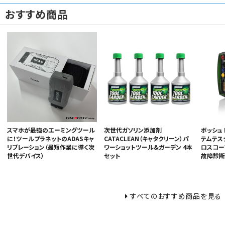
おすすめ商品
次世代ガソリン添加剤
ボッシュ 
スマホが最強のエーミングツール
CATACLEAN（キャタクリーン）パ
テムテス
に！ツールプラネットのADASキャ
ワーショットツール&ガーデン 4本
ロスコー
リブレーション（最短作業に導く次
セット
故障診断機
世代デバイス）
すべてのおすすめ商品を見る