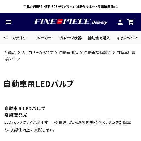
工具の通販「FINE PIECE デリバリー」- 補助金サポート実績業界 No.1
menu
person
shopping_cart
カテゴリ
メーカー
ガレージ機器
補助金で購入
キャンペーン・
全商品
カテゴリーから探す
自動車用品
自動車補修部品
自動車用電
search
球/バルブ
自動車用LEDバルブ
ACCOUNT MENU
ようこそ ゲスト 様
meeting_room
person
ログイン
会員登録
自動車用LEDバルブ
高輝度発光
LEDバルブは、発光ダイオードを使用した先進の照明技術で、明るさが際立
ち、視認性向上に貢献します。