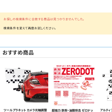
お探しの検索条件に合致する商品は見つかりませんでした。
カテゴリから選ぶ
おすすめ商品
メーカーから選ぶ
ガレージ機器
補助金で購入
ツールプラネット カメラ光軸調整
アルティア
超強力 鉄粉・油膜除去 ゼロドッ