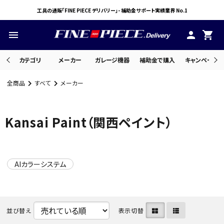
工具の通販「FINE PIECE デリバリー」- 補助金サポート実績業界 No.1
menu
person
shopping_cart
カテゴリ
メーカー
ガレージ機器
補助金で購入
キャンペーン・
全商品
すべて
メーカー
search
Kansai Paint（関西ペイント）
ACCOUNT MENU
ようこそ ゲスト 様
AIカラーシステム
meeting_room
person
ログイン
会員登録
並び替え
表示切替