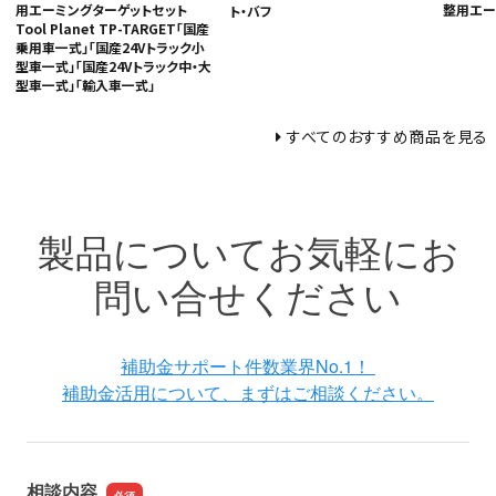
用エーミングターゲットセット
整用エー
ト・バフ
Tool Planet TP-TARGET「国産
乗用車一式」「国産24Vトラック小
型車一式」「国産24Vトラック中・大
型車一式」「輸入車一式」
すべてのおすすめ商品を見る