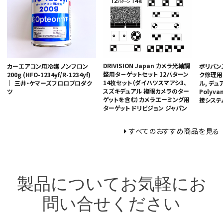
DRIVISION Japan カメラ光軸調
カーエアコン用冷媒 ノンフロン
ポリバンス
整用タ－ゲットセット 12パターン
200g (HFO-1234yf/R-1234yf)
ク修理用N
14枚セット（ダイハツスマアシ3、
｜ 三井・ケマーズフロロプロダク
ル, デュ
スズキデュアル 複眼カメラのター
ツ
Polyv
ゲットを含む）カメラエーミング用
接システ
ターゲット ドリビジョン ジャパン
すべてのおすすめ商品を見る