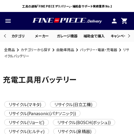
工具の通販「FINE PIECE デリバリー」- 補助金サポート実績業界 No.1
menu
person
shopping_cart
カテゴリ
メーカー
ガレージ機器
補助金で購入
キャンペーン・
全商品
カテゴリーから探す
自動車用品
バッテリー・電装・充電器
リサ
search
イクルバッテリー
充電工具用バッテリー
ACCOUNT MENU
ようこそ ゲスト 様
meeting_room
person
ログイン
会員登録
リサイクル(マキタ)
リサイクル(日立工機)
リサイクル(Panasonic(パナソニック))
リサイクル(リョービ)
リサイクル(BOSCH(ボッシュ))
リサイクル(ヒルティ)
リサイクル(泉精器)