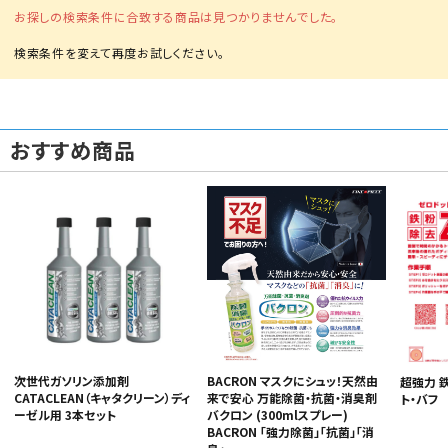
お探しの検索条件に合致する商品は見つかりませんでした。
おすすめ商品
カテゴリから選ぶ
メーカーから選ぶ
ガレージ機器
補助金で購入
次世代ガソリン添加剤
BACRON マスクにシュッ！天然由
超強力 
CATACLEAN（キャタクリーン）ディ
来で安心 万能除菌・抗菌・消臭剤
ト・バフ
ーゼル用 3本セット
バクロン (300mlスプレー)
BACRON 「強力除菌」「抗菌」「消