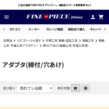
工具の通販「FINE PIECE デリバリー」- 補助金サポート実績業界 No.1
menu
person
shopping_cart
カテゴリ
メーカー
ガレージ機器
補助金で購入
キャンペーン・
全商品
カテゴリーから探す
作業工具/電動・空圧工具
電動工具
電動
search
工具・充電工具アクセサリー
締付/穴あけ(電動工具/充電工具用)
アダプタ(締付/穴あけ)
ACCOUNT MENU
ようこそ ゲスト 様
meeting_room
person
ログイン
会員登録
並び替え
表示切替