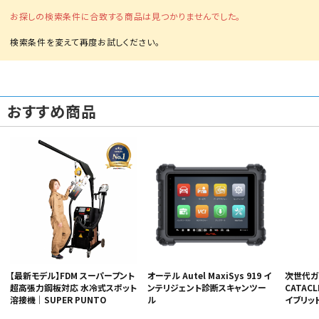
お探しの検索条件に合致する商品は見つかりませんでした。
おすすめ商品
【最新モデル】FDM スーパープント
オーテル Autel MaxiSys 919 イ
次世代ガ
超高張力鋼板対応 水冷式スポット
ンテリジェント診断スキャンツー
CATAC
溶接機｜SUPER PUNTO
ル
イブリッ