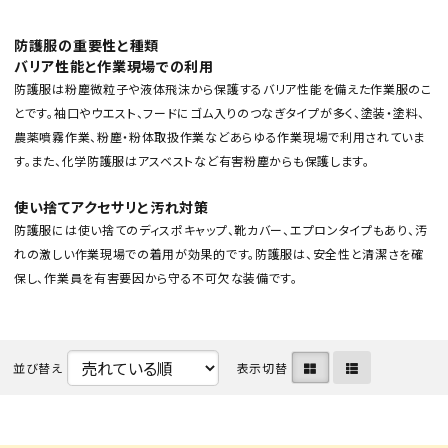
防護服の重要性と種類
バリア性能と作業現場での利用
防護服は粉塵微粒子や液体飛沫から保護するバリア性能を備えた作業服のこ
とです。袖口やウエスト、フードにゴム入りのつなぎタイプが多く、塗装・塗料、
農薬噴霧作業、粉塵・粉体取扱作業などあらゆる作業現場で利用されていま
す。また、化学防護服はアスベストなど有害粉塵からも保護します。
カテゴリから選ぶ
使い捨てアクセサリと汚れ対策
メーカーから選ぶ
防護服には使い捨てのディスポキャップ、靴カバー、エプロンタイプもあり、汚
れの激しい作業現場での着用が効果的です。防護服は、安全性と清潔さを確
ガレージ機器
保し、作業員を有害要因から守る不可欠な装備です。
補助金で購入
並び替え
表示切替