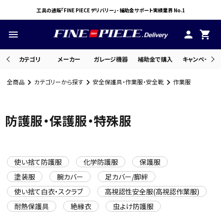
工具の通販「FINE PIECE デリバリー」- 補助金サポート実績業界 No.1
menu
person
shopping_cart
カテゴリ
メーカー
ガレージ機器
補助金で購入
キャンペーン・
全商品
カテゴリーから探す
安全保護具・作業服・安全靴
作業服
search
防護服・保護服・特殊服
ACCOUNT MENU
ようこそ ゲスト 様
使い捨て防護服
化学防護服
保護服
meeting_room
person
ログイン
会員登録
塗装服
腕カバー
足カバー/脚絆
使い捨て白衣・スクラブ
高視認性安全服(高視認作業服)
耐熱保護具
絶縁衣
虫よけ防護服