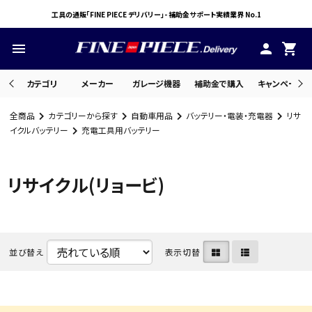
工具の通販「FINE PIECE デリバリー」- 補助金サポート実績業界 No.1
menu
person
shopping_cart
カテゴリ
メーカー
ガレージ機器
補助金で購入
キャンペーン・
全商品
カテゴリーから探す
自動車用品
バッテリー・電装・充電器
リサ
search
イクルバッテリー
充電工具用バッテリー
リサイクル(リョービ)
ACCOUNT MENU
ようこそ ゲスト 様
meeting_room
person
ログイン
会員登録
並び替え
表示切替