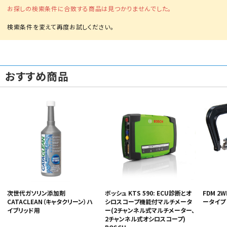
お探しの検索条件に合致する商品は見つかりませんでした。
おすすめ商品
カテゴリから選ぶ
メーカーから選ぶ
ガレージ機器
補助金で購入
次世代ガソリン添加剤
ボッシュ KTS 590: ECU診断とオ
FDM 2
CATACLEAN（キャタクリーン）ハ
シロスコープ機能付マルチメータ
ータイプ
イブリッド用
ー(2チャンネル式マルチメーター、
2チャンネル式オシロスコープ)