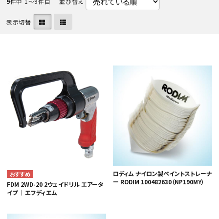
9
件中 1〜9件目
並び替え
表示切替
カテゴリから選ぶ
メーカーから選ぶ
ガレージ機器
補助金で購入
ロディム ナイロン製ペイントストレーナ
ー RODIM 100482630（NP190MY）
FDM 2WD-20 2ウェイドリル エアータ
イプ ｜エフディエム