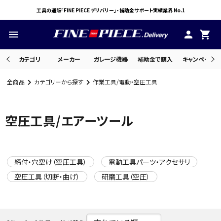
工具の通販「FINE PIECE デリバリー」- 補助金サポート実績業界 No.1
menu
person
shopping_cart
カテゴリ
メーカー
ガレージ機器
補助金で購入
キャンペーン・
全商品
カテゴリーから探す
作業工具/電動・空圧工具
search
空圧工具/エアーツール
ACCOUNT MENU
ようこそ ゲスト 様
締付・穴空け（空圧工具）
電動工具パーツ・アクセサリ
meeting_room
person
ログイン
会員登録
空圧工具（切断・曲げ）
研磨工具（空圧）