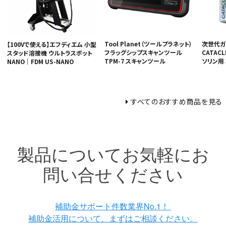
Tool Planet（ツールプラネット）
次世代ガ
【100Vで使える】エフディエム 小型
フラッグシップスキャンツール
CATAC
スタッド溶接機 ウルトラスポット
TPM-7 スキャンツール
ソリン用
NANO｜FDM US-NANO
すべてのおすすめ商品を見る